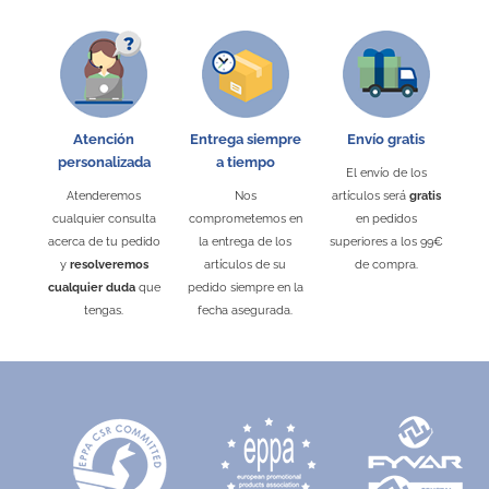
Atención
Entrega siempre
Envío gratis
personalizada
a tiempo
El envío de los
Atenderemos
Nos
artículos será
gratis
cualquier consulta
comprometemos en
en pedidos
acerca de tu pedido
la entrega de los
superiores a los 99€
y
resolveremos
artículos de su
de compra.
cualquier duda
que
pedido siempre en la
tengas.
fecha asegurada.