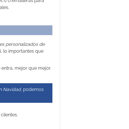
es o cremalleras para
ales.
les personalizados de
, lo importantes que
entra, mejor que mejor.
en Navidad
, podemos
clientes.