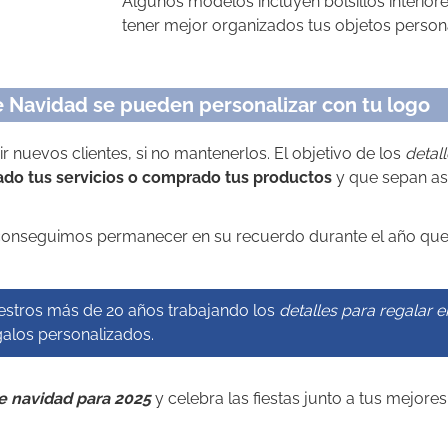
Algunos modelos incluyen bolsillos interior
tener mejor organizados tus objetos person
 Navidad se pueden personalizar con tu logo
nuevos clientes, si no mantenerlos. El objetivo de los
detal
tado tus servicios o comprado tus productos
y que sepan así
onseguimos permanecer en su recuerdo durante el año que 
estros más de 20 años trabajando los
detalles para regalar 
galos personalizados.
e navidad para 2025
y celebra las fiestas junto a tus mejores 