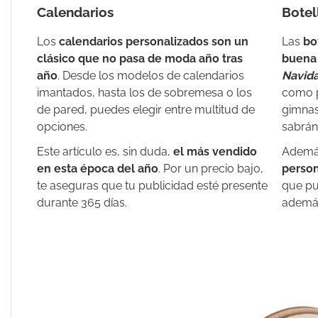
Calendarios
Botel
Los
calendarios personalizados
son un
Las
bo
clásico que no pasa de moda año tras
buena
año
. Desde los modelos de
calendarios
Navid
imantados
, hasta los de
sobremesa
o los
como p
de
pared,
puedes elegir entre multitud de
gimnas
opciones.
sabrán
Este artículo es, sin duda,
el más vendido
Además
en esta época del año
. Por un precio bajo,
person
te aseguras que tu publicidad esté presente
que pu
durante 365 días.
además