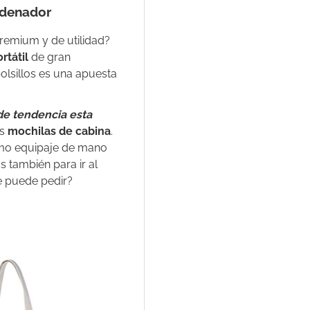
rdenador
remium y de utilidad?
rtátil
de gran
olsillos es una apuesta
de tendencia esta
as
mochilas de cabina
.
omo equipaje de mano
as también para ir al
e puede pedir?