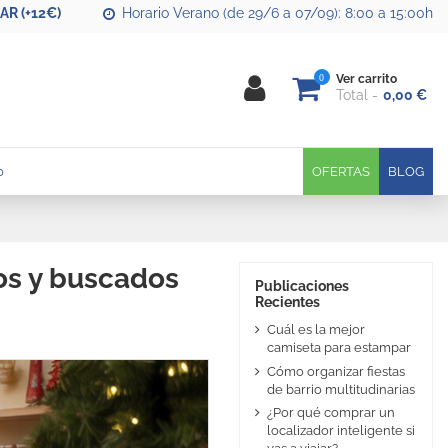
R (+12€)
Horario Verano (de 29/6 a 07/09): 8:00 a 15:00h
0
Ver carrito
Total
0,00 €
0
OFERTAS
BLOG
os y buscados
Publicaciones
Recientes
Cuál es la mejor
camiseta para estampar
Cómo organizar fiestas
de barrio multitudinarias
¿Por qué comprar un
localizador inteligente si