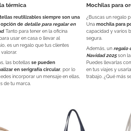
la térmica
Mochilas para o
tellas reutilizables
siempre son una
¿Buscas un regalo p
 opción de
detalle para regalar en
Una
mochila para po
ad
. Tanto para tener en la oficina
capacidad y varios b
ara usar en casa o llevar al
segura.
io, es un regalo que tus clientes
Además, un
regalo 
 valorar.
Navidad 2025
son l
, las botellas
se pueden
Puedes llevarlas c
alizar en serigrafía circular
, por lo
en tus viajes y usarl
edes incorporar un mensaje en ellas,
trabajo. ¿Qué más s
 de tu marca.