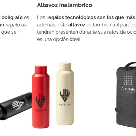
Altavoz inalámbrico
n bolígrafo
es
Los
regalos tecnológicos
son los que más 
 un
regalo de
además, este
altavoz
es también útil para el
a que se
tendrán presenten durante sus ratos de ocio
es una opción ideal.