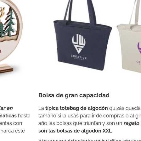
Bolsa de gran capacidad
lar en
La
típica totebag de algodón
quizás queda 
máticas
hasta
tamaño si la usas para ir de compras o al gim
uentas con
año las bolsas que triunfan y son un
regalo 
marca esté
son las
bolsas de algodón XXL
.