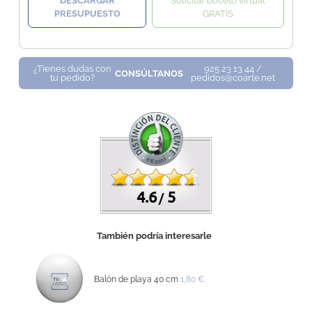
DESCARGAR
Solicitar boceto virtual
PRESUPUESTO
GRATIS
¿Tienes dudas con
925 23 13 44 /
CONSÚLTANOS
tu pedido?
pedidos@coarte.net
4.6
5
/
También podría interesarle
Balón de playa 40 cm
1,80 €