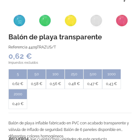
Balón de playa transparente
Referencia
4409TRAZUS/T
0,62 €
Impuestos excluidos
5
50
100
250
500
1000
0,62 €
0,58 €
0,56 €
0,48 €
0,47 €
0,43 €
2000
0,40 €
Balón de playa inflable fabricado en PVC con acabado transparente y
válvula de inflado de seguridad. Balón de 6 paneles disponible en
diferentes colores homogéneos.
RECUERDA
que cuántas más unidades de este producto