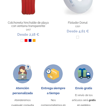
Colchoneta hinchable de playa
Flotador Donut
con ventana transparente
5350
9417
Desde 4,61 €
Desde 2,18 €
Blanco
Blanco
Rojo
Azul Oscuro
Naranja
Atención
Entrega siempre
Envío gratis
personalizada
a tiempo
Sin stock
El envío de los
Abanico de tela con varilla de
Pai pai de colores
Balón de playa
Mesa hinchable de colores
Almohada de playa
Balón XXL
Atenderemos
Nos
artículos será
gratis
plástico
8094
3132
IT1628
10519
4818
cualquier consulta
comprometemos en
en pedidos