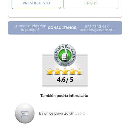
PRESUPUESTO
GRATIS
¿Tienes dudas con
925 23 13 44 /
CONSÚLTANOS
tu pedido?
pedidos@coarte.net
4.6
5
/
También podría interesarle
Balón de playa 40 cm
1,80 €