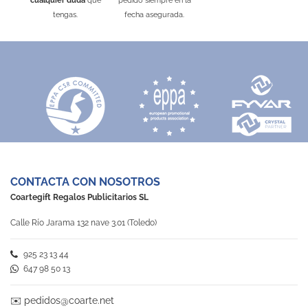
cualquier duda
que
pedido siempre en la
tengas.
fecha asegurada.
CONTACTA CON NOSOTROS
Coartegift Regalos Publicitarios SL
Calle Río Jarama 132 nave 3.01 (Toledo)
925 23 13 44
647 98 50 13
✉️
pedidos@coarte.net