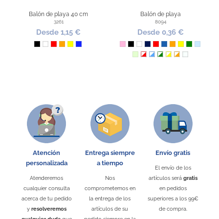
Balón de playa 40 cm
Balón de playa
3261
8094
Desde 1,15 €
Desde 0,36 €
Negro
Blanco
Rojo
Naranja
Amarillo
Azul Royal
Rosa
Negro
Blanco
Marino
Rojo
Azul
Naranja
Amarillo
Verde
Azul Cla
Verde Claro
Blanco / Rojo
Blanco / Azul
Blanco / Verde
Blanco / Amarillo
Blanco / Naran
Transparent
Atención
Entrega siempre
Envío gratis
personalizada
a tiempo
El envío de los
Atenderemos
Nos
artículos será
gratis
cualquier consulta
comprometemos en
en pedidos
acerca de tu pedido
la entrega de los
superiores a los 99€
y
resolveremos
artículos de su
de compra.