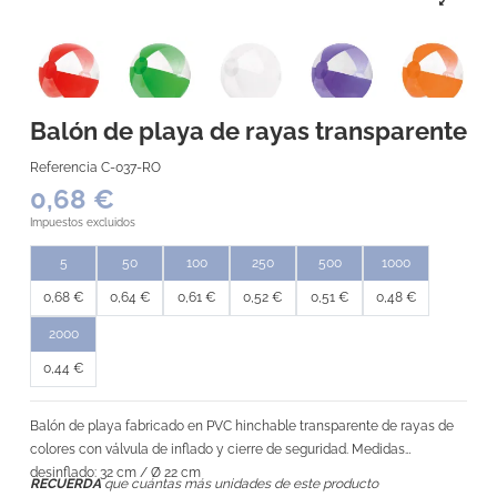
Balón de playa de rayas transparente
Referencia
C-037-RO
0,68 €
Impuestos excluidos
5
50
100
250
500
1000
0,68 €
0,64 €
0,61 €
0,52 €
0,51 €
0,48 €
2000
0,44 €
Balón de playa fabricado en PVC hinchable transparente de rayas de
colores con válvula de inflado y cierre de seguridad. Medidas
desinflado: 32 cm / Ø 22 cm
RECUERDA
que cuántas más unidades de este producto