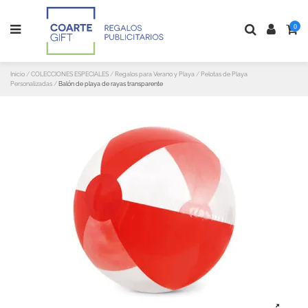
0
Inicio
COLECCIONES ESPECIALES
Regalos para Verano y Playa
Pelotas de Playa
Personalizadas
Balón de playa de rayas transparente