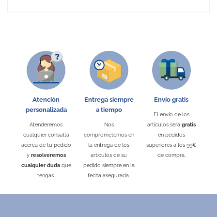
No Reviews
Atención
Entrega siempre
Envío gratis
personalizada
a tiempo
El envío de los
Atenderemos
Nos
artículos será
gratis
cualquier consulta
comprometemos en
en pedidos
acerca de tu pedido
la entrega de los
superiores a los 99€
y
resolveremos
artículos de su
de compra.
cualquier duda
que
pedido siempre en la
tengas.
fecha asegurada.