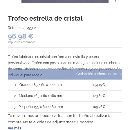
Trofeo estrella de cristal
Referencia
79502
96,98 €
Impuestos excluidos
Trofeo fabricado en cristal con forma de estrella y peana
personalizada. Trofeo con posibilidad de marcaje en color o en chorro
de arena. Disponible en tres tamaños diferentes. Caja de presentación
Grabación a chorro de arena
individual para regalo.
1 - Grande 185 x 60 x 200 mm
134.19€
2 - Mediano 165 x 60 x 180 mm
123.80€
3 - Pequeño 155 x 60 x 160 mm
109.76€
Te enviaremos un boceto virtual con tu diseño al realizar la
compra. No te olvides de adjuntarnos tu logotipo.
Ver más