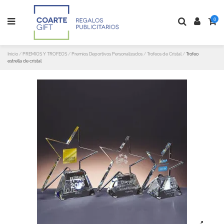
0
Inicio
PREMIOS Y TROFEOS
Premios Deportivos Personalizados
Trofeos de Cristal
Trofeo
estrella de cristal