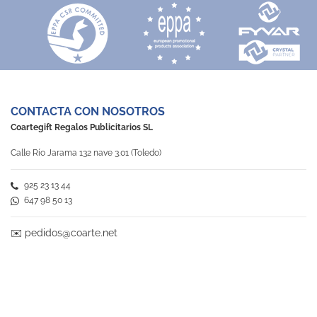
CONTACTA CON NOSOTROS
Coartegift Regalos Publicitarios SL
Calle Río Jarama 132 nave 3.01 (Toledo)
925 23 13 44
647 98 50 13
✉️
pedidos@coarte.net