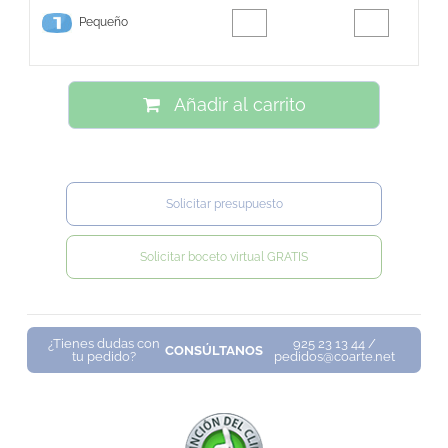
Pequeño
Añadir al carrito
Solicitar presupuesto
Solicitar boceto virtual GRATIS
¿Tienes dudas con
925 23 13 44 /
CONSÚLTANOS
tu pedido?
pedidos@coarte.net