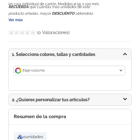
en caja individual de cartón. Medidas ø 95 x 100 mm.
RECUERDA
que cuántas más unidades de este
producto añadas, mayor
DESCUENTO
obtendrás.
Ver más
(0 Valoraciones)
1. Selecciona colores, tallas y cantidades
Elige color/es
2. ¿Quieres personalizar tus artículos?
Resumen de la compra
0
unidades