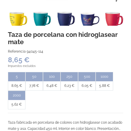
Taza de porcelana con hidroglasear
mate
Referencia
94045-114
8,65 €
Impuestos excluidos
5
50
100
250
500
1000
8,65 €
7,78 €
6,48 €
6,23 €
6,05 €
5,88 €
2000
5,62 €
Taza fabricada en porcelana de colores con hidroglasear con acabado
mate y asa. Capacidad 450 ml. Interior en color blanco. Presentación