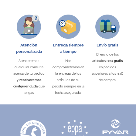
Atención
Entrega siempre
Envío gratis
personalizada
a tiempo
El envío de los
Atenderemos
Nos
artículos será
gratis
cualquier consulta
comprometemos en
en pedidos
acerca de tu pedido
la entrega de los
superiores a los 99€
y
resolveremos
artículos de su
de compra.
cualquier duda
que
pedido siempre en la
tengas.
fecha asegurada.