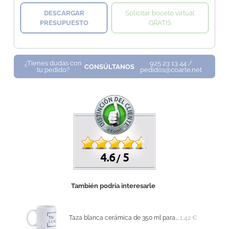
DESCARGAR
Solicitar boceto virtual
PRESUPUESTO
GRATIS
¿Tienes dudas con
925 23 13 44 /
CONSÚLTANOS
tu pedido?
pedidos@coarte.net
4.6
5
/
También podría interesarle
Taza blanca cerámica de 350 ml para...
1,42 €