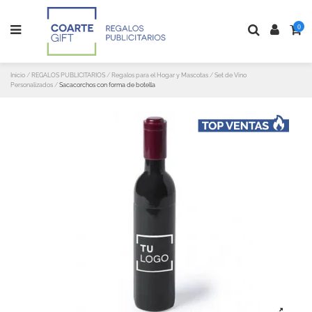
0
Inicio
REGALOS PUBLICITARIOS
Regalos para el Hogar y Mascotas
Set de Vino
Personalizados
Sacacorchos con forma de botella