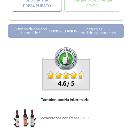
DESCARGAR
Solicitar boceto virtual
PRESUPUESTO
GRATIS
¿Tienes dudas con
925 23 13 44 /
CONSÚLTANOS
tu pedido?
pedidos@coarte.net
4.6
5
/
También podría interesarle
Sacacorchos con frases
1,04 €