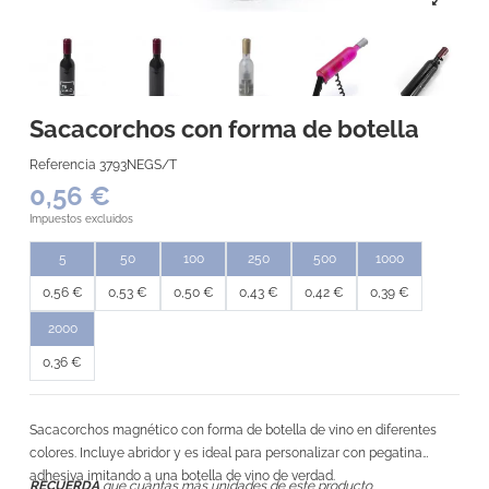
Sacacorchos con forma de botella
Referencia
3793NEGS/T
0,56 €
Impuestos excluidos
5
50
100
250
500
1000
0,56 €
0,53 €
0,50 €
0,43 €
0,42 €
0,39 €
2000
0,36 €
Sacacorchos magnético con forma de botella de vino en diferentes
colores. Incluye abridor y es ideal para personalizar con pegatina
adhesiva imitando a una botella de vino de verdad.
RECUERDA
que cuántas más unidades de este producto