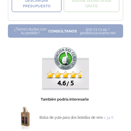
DESCARGAR
Solicitar boceto virtual
PRESUPUESTO
GRATIS
¿Tienes dudas con
925 23 13 44 /
CONSÚLTANOS
tu pedido?
pedidos@coarte.net
4.6
5
/
También podría interesarle
Bolsa de yute para dos botellas de vino
2,34 €