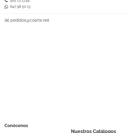
925 23 13 44
647 98 50 13
✉️
pedidos@coarte.net
Conócenos
Nuestros Catálogos