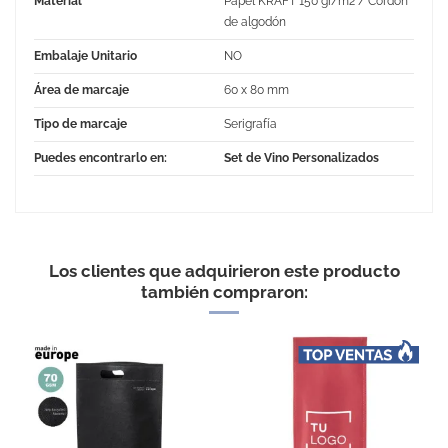
Material
Papel KRAFT 150 gr/m2 / Cordón
de algodón
Embalaje Unitario
NO
Área de marcaje
60 x 80 mm
Tipo de marcaje
Serigrafía
Puedes encontrarlo en:
Set de Vino Personalizados
Los clientes que adquirieron este producto
también compraron:
EXCELLENT
Bolsa para vino con ventana
- Color : Kraft- Cantidad :
Cantidad