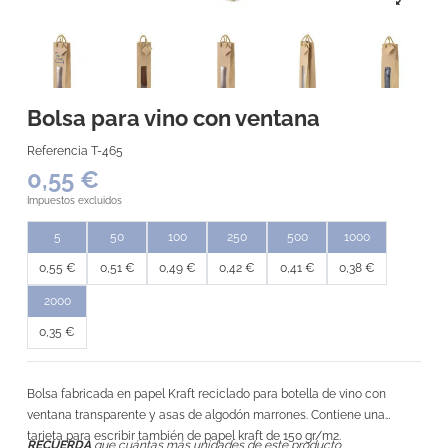
Bolsa para vino con ventana
Referencia
T-465
0,55 €
Impuestos excluidos
5
50
100
250
500
1000
0,55 €
0,51 €
0,49 €
0,42 €
0,41 €
0,38 €
2000
0,35 €
Bolsa fabricada en papel Kraft reciclado para botella de vino con
ventana transparente y asas de algodón marrones. Contiene una
tarjeta para escribir también de papel kraft de 150 gr/m2.
RECUERDA
que cuántas más unidades de este producto