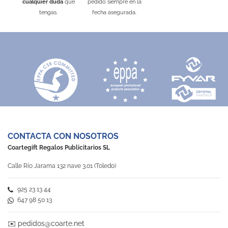
cualquier duda
que
pedido siempre en la
tengas.
fecha asegurada.
CONTACTA CON NOSOTROS
Coartegift Regalos Publicitarios SL
Calle Río Jarama 132 nave 3.01 (Toledo)
925 23 13 44
647 98 50 13
✉️
pedidos@coarte.net