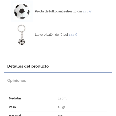
Pelota de fútbol antiestrés 10 cm
1,48 €
Llavero balón de fútbol
1,42 €
Detalles del producto
Opiniones
Medidas
21 cm.
Peso
26 gr.
Material
PVC