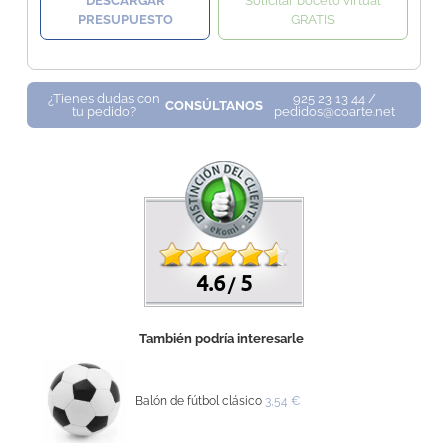
DESCARGAR
Solicitar boceto virtual
PRESUPUESTO
GRATIS
¿Tienes dudas con
925 23 13 44 /
CONSÚLTANOS
tu pedido?
pedidos@coarte.net
4.6
5
/
También podría interesarle
Balón de fútbol clásico
3,54 €