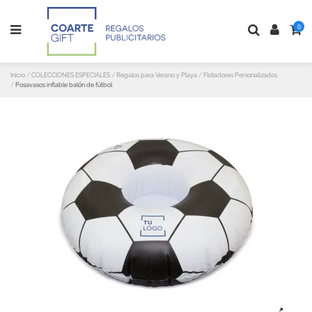
0
Inicio
COLECCIONES ESPECIALES
Regalos para Verano y Playa
Flotadores Personalizados
Posavasos inflable balón de fútbol