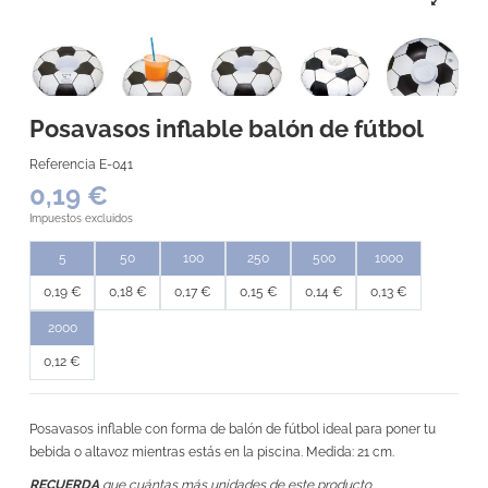
Posavasos inflable balón de fútbol
Referencia
E-041
0,19 €
Impuestos excluidos
5
50
100
250
500
1000
0,19 €
0,18 €
0,17 €
0,15 €
0,14 €
0,13 €
2000
0,12 €
Posavasos inflable con forma de balón de fútbol ideal para poner tu
bebida o altavoz mientras estás en la piscina. Medida: 21 cm.
RECUERDA
que cuántas más unidades de este producto