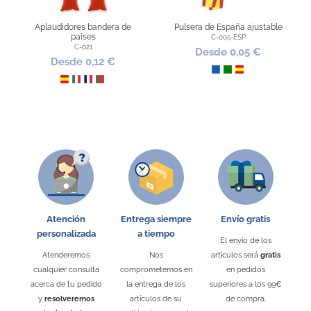
Aplaudidores bandera de
Pulsera de España ajustable
paises
C-005-ESP
C-021
Desde 0,05 €
Desde 0,12 €
Azul
Verde
España
España
Italia
Francia
Portugal
Atención
Entrega siempre
Envío gratis
personalizada
a tiempo
El envío de los
Mochila de poliéster de
Gorra deportiva bandera
Atenderemos
Nos
artículos será
gratis
España
España con lateral ventilado
cualquier consulta
comprometemos en
en pedidos
G-161
10547-ESP
acerca de tu pedido
la entrega de los
superiores a los 99€
Desde 0,67 €
Desde 1,21 €
y
resolveremos
artículos de su
de compra.
España
España