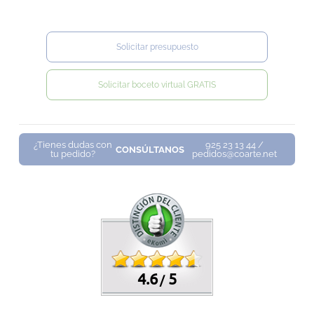
Solicitar presupuesto
Solicitar boceto virtual GRATIS
¿Tienes dudas con
925 23 13 44 /
CONSÚLTANOS
tu pedido?
pedidos@coarte.net
4.6
5
/