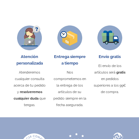
Atención
Entrega siempre
Envío gratis
personalizada
a tiempo
El envío de los
Atenderemos
Nos
artículos será
gratis
cualquier consulta
comprometemos en
en pedidos
acerca de tu pedido
la entrega de los
superiores a los 99€
y
resolveremos
artículos de su
de compra.
cualquier duda
que
pedido siempre en la
tengas.
fecha asegurada.