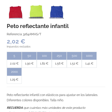
Peto reflectante infantil
Referencia
3264AMAS/T
2,02 €
Impuestos excluidos
5
50
100
250
500
1000
2,02 €
1,90 €
1,82 €
1,56 €
1,52 €
1,41 €
2000
1,29 €
Peto reflectante infantil con elásticos para ajustar en los laterales.
Diferentes colores disponibles. Talla niño.
RECUERDA
que cuántas más unidades de este producto