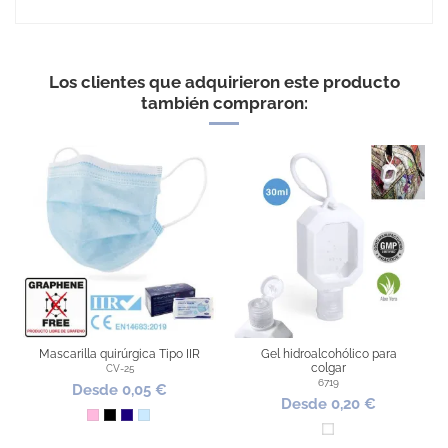
No Reviews
Los clientes que adquirieron este producto
también compraron:
Mascarilla quirúrgica Tipo IIR
Gel hidroalcohólico para
colgar
CV-25
6719
Desde 0,05 €
Desde 0,20 €
Rosa
Negro
Azul Oscuro
Azul Claro
Blanco