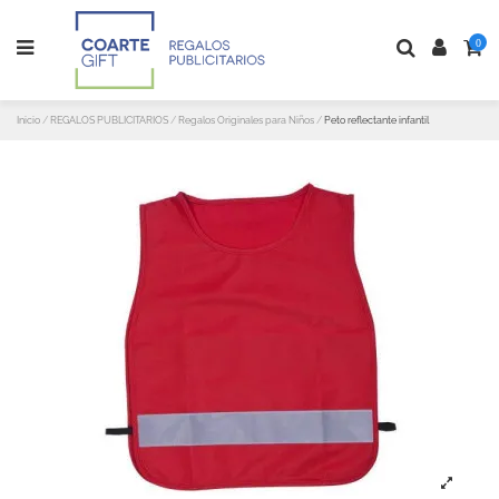
0
Inicio
REGALOS PUBLICITARIOS
Regalos Originales para Niños
Peto reflectante infantil