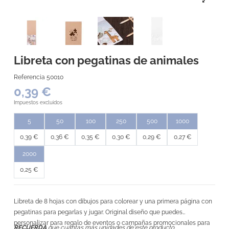
Libreta con pegatinas de animales
Referencia
50010
0,39 €
Impuestos excluidos
5
50
100
250
500
1000
0,39 €
0,36 €
0,35 €
0,30 €
0,29 €
0,27 €
2000
0,25 €
Libreta de 8 hojas con dibujos para colorear y una primera página con
pegatinas para pegarlas y jugar. Original diseño que puedes
personalizar para regalo de eventos o campañas promocionales para
RECUERDA
que cuántas más unidades de este producto