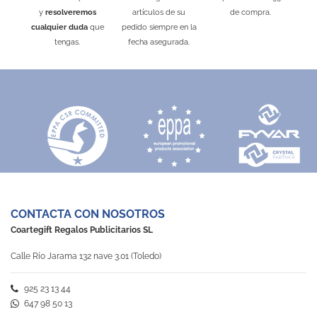
Desde 0,20 €
Desde 0,25 €
Desde 0,16 €
y
resolveremos
artículos de su
de compra.
Negro
Blanco
Azul
Fucsia
Rosa
Rojo
Perro
Verde
Cohete
Negro
Azul Claro
Dinosaurio
Plata
Tren
Dorado
Oro Rosa
Rojo
Naranja
Amarillo
Natural
Verde
Azul Royal
Blanco
cualquier duda
que
pedido siempre en la
tengas.
fecha asegurada.
CONTACTA CON NOSOTROS
Coartegift Regalos Publicitarios SL
Calle Río Jarama 132 nave 3.01 (Toledo)
925 23 13 44
647 98 50 13