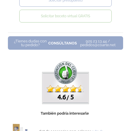
Solicitar presupuesto
Solicitar boceto virtual GRATIS
¿Tienes dudas con
925 23 13 44 /
CONSÚLTANOS
tu pedido?
pedidos@coarte.net
4.6
5
/
También podría interesarle