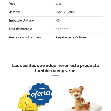
Peso
17 gr.
Material
Papel / Cartón
Embalaje Unitario
NO
Área de marcaje
6 x 10 cm
Puedes encontrarlo en:
Regalos para Colorear
Los clientes que adquirieron este producto
también compraron:
EXCELLENT
Libreta con pegatinas de
animales