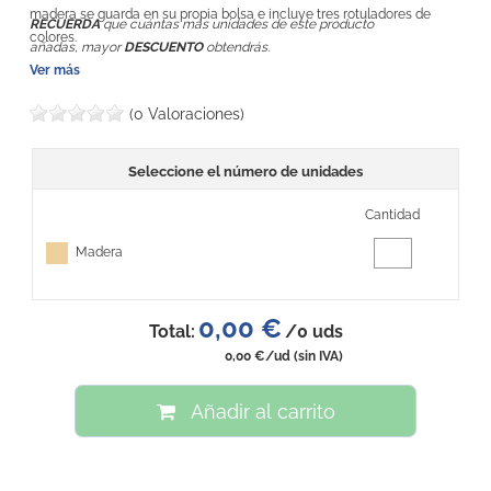
madera se guarda en su propia bolsa e incluye tres rotuladores de
RECUERDA
que cuántas más unidades de este producto
colores.
añadas, mayor
DESCUENTO
obtendrás.
Ver más
(0 Valoraciones)
Seleccione el número de unidades
Cantidad
Madera
0,00 €
Total:
/
0
uds
0,00 €
/ud
(sin IVA)
Añadir al carrito