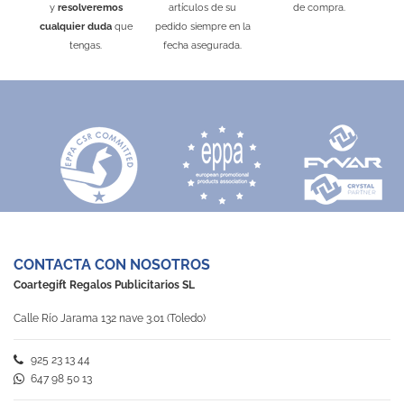
y
resolveremos
artículos de su
de compra.
Kraft
Natural
Todo Color
cualquier duda
que
pedido siempre en la
tengas.
fecha asegurada.
CONTACTA CON NOSOTROS
Coartegift Regalos Publicitarios SL
Calle Río Jarama 132 nave 3.01 (Toledo)
925 23 13 44
647 98 50 13