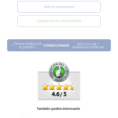
Solicitar presupuesto
Solicitar boceto virtual GRATIS
¿Tienes dudas con
925 23 13 44 /
CONSÚLTANOS
tu pedido?
pedidos@coarte.net
4.6
5
/
También podría interesarle