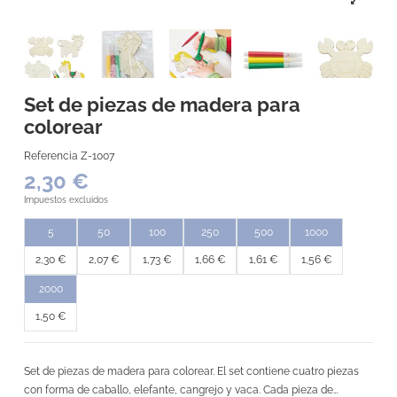
Set de piezas de madera para
colorear
Referencia
Z-1007
2,30 €
Impuestos excluidos
5
50
100
250
500
1000
2,30 €
2,07 €
1,73 €
1,66 €
1,61 €
1,56 €
2000
1,50 €
Set de piezas de madera para colorear. El set contiene cuatro piezas
con forma de caballo, elefante, cangrejo y vaca. Cada pieza de