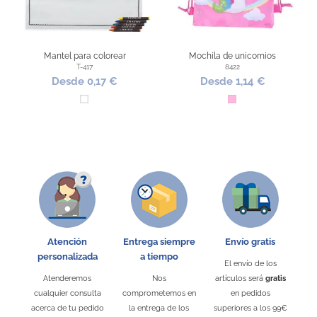
Mantel para colorear
Mochila de unicornios
T-417
8422
Desde 0,17 €
Desde 1,14 €
Blanco
Rosa
Atención
Entrega siempre
Envío gratis
personalizada
a tiempo
Sin stock
El envío de los
Estuche de madera con
Pompero con mano de
Puzzles de cartón reciclado
Atenderemos
Nos
artículos será
gratis
animación
pinturas
1517
cualquier consulta
comprometemos en
en pedidos
21454
0956
Desde 0,46 €
acerca de tu pedido
la entrega de los
superiores a los 99€
Desde 0,49 €
Desde 2,12 €