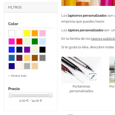
FILTROS
Los
lapiceros personalizados
son u
empresa que puedes hacer.
Color
Los
lápices personalizados
son uno
En la familia de los
lápices publicit
Si te gusta la idea, descubre toda
Mostrar todo
Portaminas
Por
Precio
personalizados
0,00 € - 14,00 €