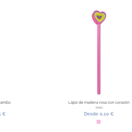
 bambú
Lápiz de madera rosa con corazón
10413
5 €
Desde 0,10 €
bú
Rosa