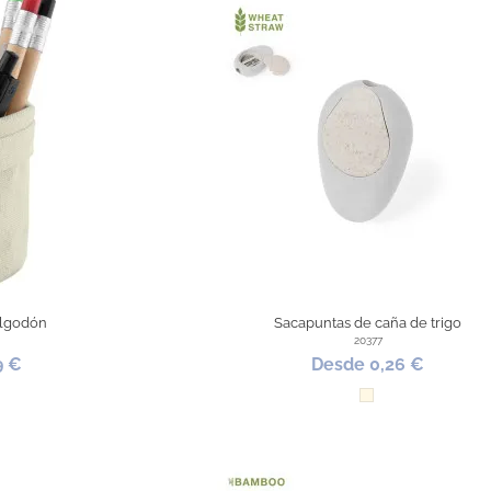
algodón
Sacapuntas de caña de trigo
20377
9 €
Desde 0,26 €
e
Natural