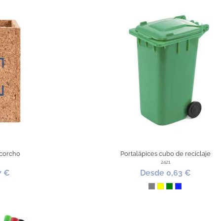
 corcho
Portalápices cubo de reciclaje
2421
7 €
Desde 0,63 €
ón
Gris
Amarillo
Verde
Azul Royal