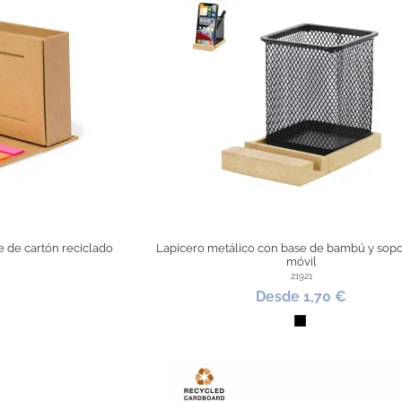
e de cartón reciclado
Lapicero metálico con base de bambú y sopo
móvil
21921
Desde 1,70 €
al
Negro