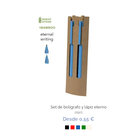
Set de bolígrafo y lápiz eterno
21923
Desde 0,55 €
Negro
Rojo
Azul
Verde
Natural