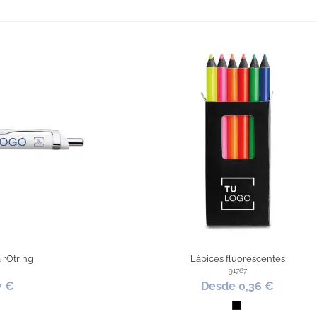
 rOtring
Lápices fluorescentes
91767
7 €
Desde 0,36 €
co
Negro