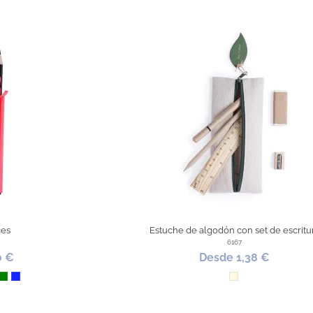
ces
Estuche de algodón con set de escritu
6167
0 €
Desde 1,38 €
nja
arillo
Verde
Azul Royal
Natural