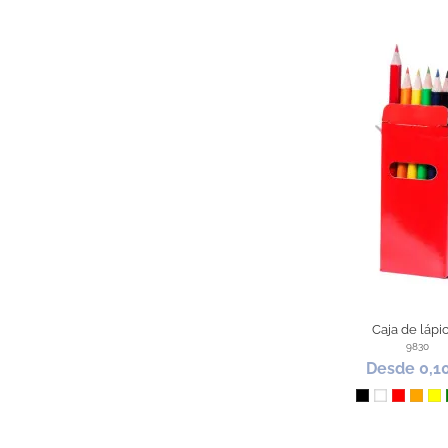
Caja de lápi
9830
Desde 0,1
Negro
Blanco
Rojo
Nara
Am