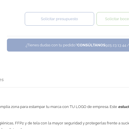
Solicitar presupuesto
Solicitar boce
¿Tienes dudas con tu pedido?
CONSÚLTANOS
925 23 13 44 
es
a amplia zona para estampar tu marca con TU LOGO de empresa. Este
estuc
iénicas, FFP2 y de tela con la mayor seguridad y protegerlas frente a sucie