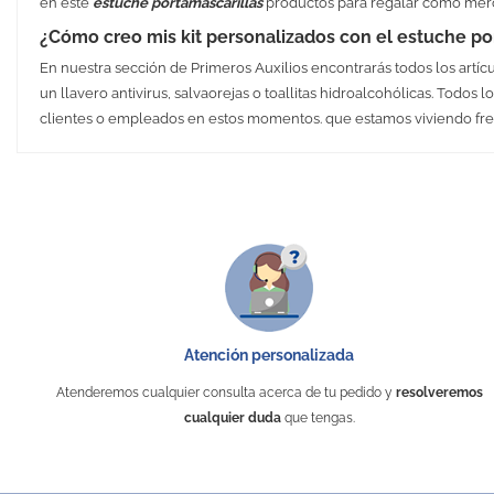
en este
estuche portamascarillas
productos para regalar como mer
¿Cómo creo mis kit personalizados con el estuche po
En nuestra sección de Primeros Auxilios encontrarás todos los artícu
un llavero antivirus, salvaorejas o toallitas hidroalcohólicas. Todo
clientes o empleados en estos momentos. que estamos viviendo fre
Medidas
Peso
Material
Embalaje Unitario
Área de marcaje
Atención personalizada
Puedes encontrarlo en:
Atenderemos cualquier consulta acerca de tu pedido y
resolveremos
cualquier duda
que tengas.