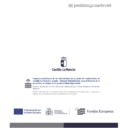
✉️
pedidos@coarte.net