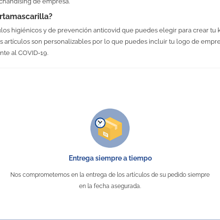
chandising de empresa.
rtamascarilla?
los higiénicos y de prevención anticovid que puedes elegir para crear tu 
s los artículos son personalizables por lo que puedes incluir tu logo de em
nte al COVID-19.
No Reviews
19 x 1.2 x 10.5 cm
46 gr.
Polipropileno
NO
25 x 20 mm
Entrega siempre a tiempo
Porta mascarillas
Nos comprometemos en la entrega de los artículos de su pedido siempre
en la fecha asegurada.