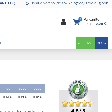
R (+12€)
Horario Verano (de 29/6 a 07/09): 8:00 a 15:00h
0
Ver carrito
Total
0,00 €
0
OFERTAS
BLOG
500
1000
2000
0,14 €
0,13 €
0,12 €
4.6
5
/
lanco y con forma rectangular.