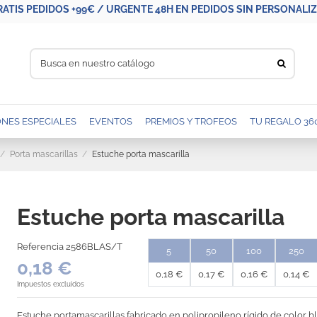
RATIS PEDIDOS +99€ / URGENTE 48H EN PEDIDOS SIN PERSONALIZA
NES ESPECIALES
EVENTOS
PREMIOS Y TROFEOS
TU REGALO 36
Porta mascarillas
Estuche porta mascarilla
Estuche porta mascarilla
Referencia
2586BLAS/T
5
50
100
250
0,18 €
0,18 €
0,17 €
0,16 €
0,14 €
Impuestos excluidos
Estuche portamascarillas fabricado en polipropileno rígido de color b