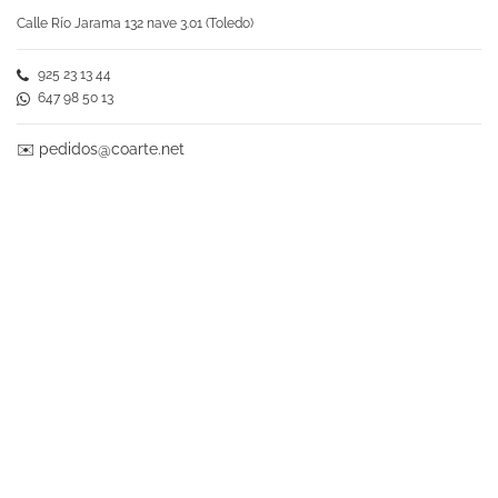
Calle Río Jarama 132 nave 3.01 (Toledo)
925 23 13 44
647 98 50 13
✉️
pedidos@coarte.net