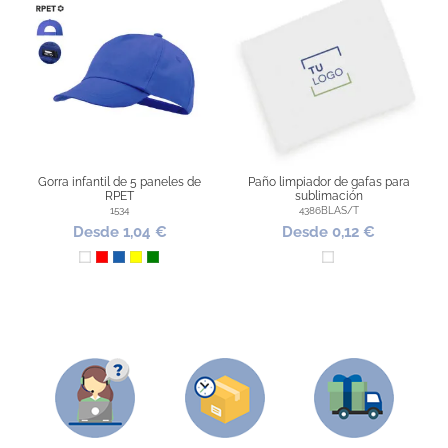
Gorra infantil de 5 paneles de
Paño limpiador de gafas para
RPET
sublimación
1534
4386BLAS/T
Desde 1,04 €
Desde 0,12 €
Blanco
Rojo
Azul
Amarillo
Verde
Blanco