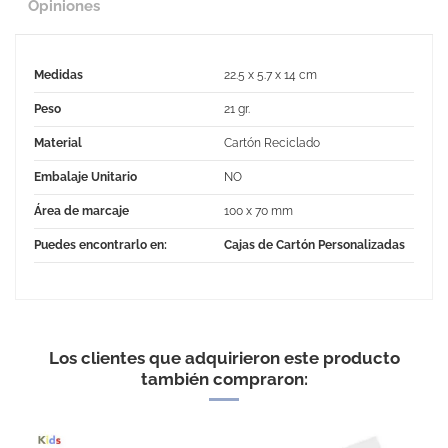
Opiniones
Medidas
22.5 x 5.7 x 14 cm
Peso
21 gr.
Material
Cartón Reciclado
Embalaje Unitario
NO
Área de marcaje
100 x 70 mm
Puedes encontrarlo en:
Cajas de Cartón Personalizadas
No Reviews
Los clientes que adquirieron este producto
también compraron: