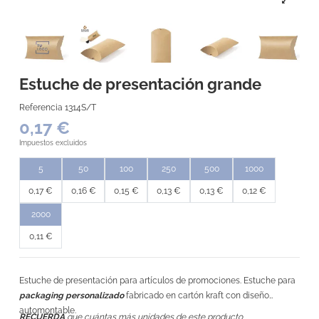
Estuche de presentación grande
Referencia
1314S/T
0,17 €
Impuestos excluidos
5
50
100
250
500
1000
0,17 €
0,16 €
0,15 €
0,13 €
0,13 €
0,12 €
2000
0,11 €
Estuche de presentación para artículos de promociones. Estuche para
packaging personalizado
fabricado en cartón kraft con diseño
automontable.
RECUERDA
que cuántas más unidades de este producto