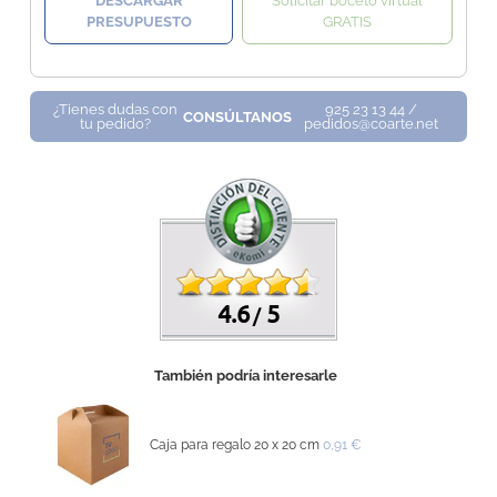
DESCARGAR
Solicitar boceto virtual
PRESUPUESTO
GRATIS
¿Tienes dudas con
925 23 13 44 /
CONSÚLTANOS
tu pedido?
pedidos@coarte.net
4.6
5
/
También podría interesarle
Caja para regalo 20 x 20 cm
0,91 €