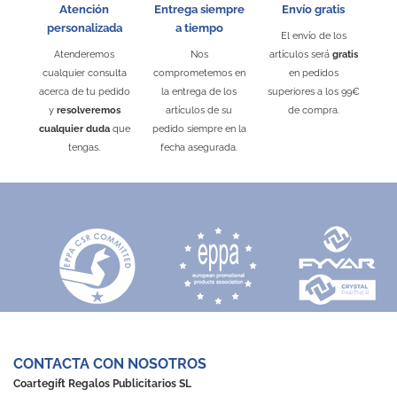
Atención
Entrega siempre
Envío gratis
personalizada
a tiempo
El envío de los
Estuche de presentación de
Cubrevolantes
Set para colorear
Atenderemos
Nos
artículos será
gratis
cartón reciclado
N-025
3641S/T
cualquier consulta
comprometemos en
en pedidos
1315
Desde 0,49 €
Desde 0,41 €
acerca de tu pedido
la entrega de los
superiores a los 99€
Desde 0,07 €
y
resolveremos
artículos de su
de compra.
Negro
Rojo
Azul
Verde
Kraft
Kraft
cualquier duda
que
pedido siempre en la
tengas.
fecha asegurada.
CONTACTA CON NOSOTROS
Coartegift Regalos Publicitarios SL