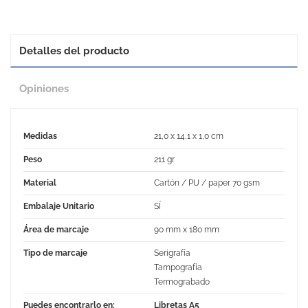
Detalles del producto
Opiniones
Medidas
21,0 x 14,1 x 1,0 cm
Peso
211 gr
Material
Cartón / PU / paper 70 gsm
Embalaje Unitario
SÍ
Área de marcaje
90 mm x 180 mm
Tipo de marcaje
Serigrafía
Tampografía
Termograbado
Puedes encontrarlo en:
Libretas A5