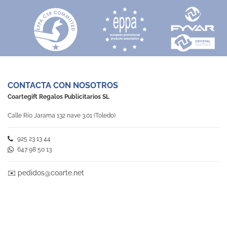
CONTACTA CON NOSOTROS
Coartegift Regalos Publicitarios SL
Calle Río Jarama 132 nave 3.01 (Toledo)
925 23 13 44
647 98 50 13
✉️
pedidos@coarte.net