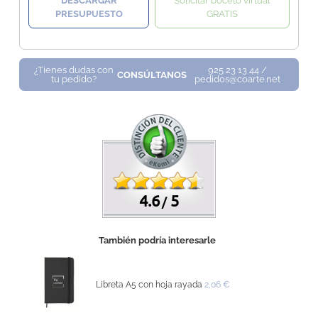
DESCARGAR
Solicitar boceto virtual
PRESUPUESTO
GRATIS
¿Tienes dudas con
925 23 13 44 /
CONSÚLTANOS
tu pedido?
pedidos@coarte.net
4.6
5
/
También podría interesarle
Libreta A5 con hoja rayada
2,06 €