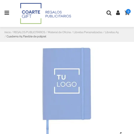
0
Inicio
REGALOS PUBLICITARIOS
Material de Oficina
Libretas Personalizadas
Libretas A5
Cuaderno A5 Flexible de polipiel