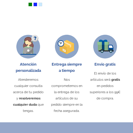
Verde
Azul Royal
Azul Claro
Atención
Entrega siempre
Envío gratis
personalizada
a tiempo
El envío de los
Atenderemos
Nos
artículos será
gratis
cualquier consulta
comprometemos en
en pedidos
acerca de tu pedido
la entrega de los
superiores a los 99€
y
resolveremos
artículos de su
de compra.
cualquier duda
que
pedido siempre en la
tengas.
fecha asegurada.