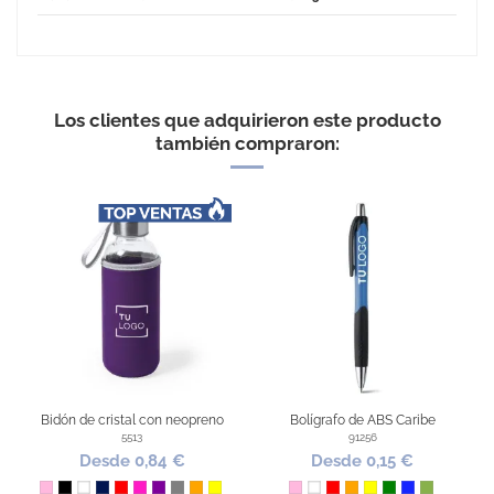
No Reviews
Los clientes que adquirieron este producto
también compraron:
Bidón de cristal con neopreno
Bolígrafo de ABS Caribe
5513
91256
Desde 0,84 €
Desde 0,15 €
Rosa
Negro
Blanco
Marino
Rojo
Fucsia
Morado
Gris
Naranja
Amarillo
Rosa
Blanco
Rojo
Naranja
Amarillo
Verde
Azul Royal
Pistacho