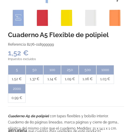
Cuaderno A5 Flexible de polipiel
Referencia
8276-018999999
1,52 €
Impuestos excluidos
5
50
100
250
500
1000
1,52 €
1,37 €
1,14 €
1,09 €
1,06 €
1,03 €
2000
0,99 €
Cuaderno A5 de polipiel
con tapas flexibles y bolsillo interior.
Cuaderno de 80 páginas lineadas, marca páginas y cierre de goma
elástica del mismo color que el cuaderno. Medidas: 21 x 14.1 x 1 cm.
RECUERDA
que cuántas más unidades de este producto