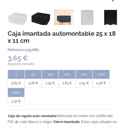
Caja imantada automontable 25 x 18
x 11 cm
Referencia
53578BL
3,65 €
Impuestos excluidos
5
50
100
250
500
1000
3,65 €
3,28 €
2,74 €
2,63 €
2,55 €
2,48 €
2000
2,37 €
Caja de regalo auto montable
fabricada en cartón con certificado
FSC de color blanco o negro.
Cierre imantado
. Estas cajas añaden un