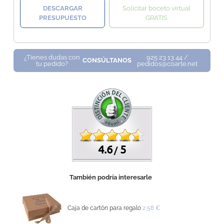
DESCARGAR
Solicitar boceto virtual
PRESUPUESTO
GRATIS
¿Tienes dudas con
925 23 13 44 /
CONSÚLTANOS
tu pedido?
pedidos@coarte.net
4.6
5
/
También podría interesarle
Caja de cartón para regalo
2,58 €