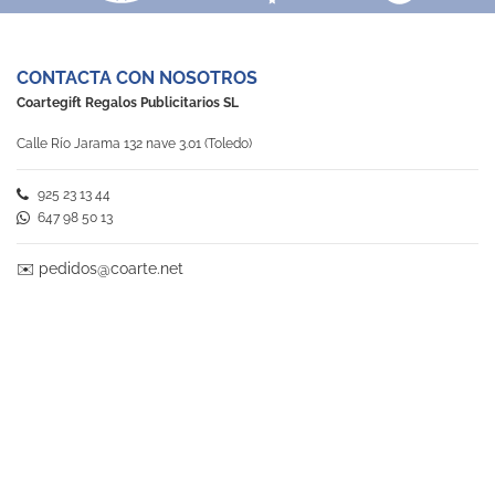
CONTACTA CON NOSOTROS
Coartegift Regalos Publicitarios SL
Calle Río Jarama 132 nave 3.01 (Toledo)
925 23 13 44
647 98 50 13
✉️
pedidos@coarte.net