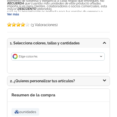
elemento de sorpresa y elegancia a cada regalo que entregues. No
RECUERDA
que cuantas más unidades de este producto añadas,
importa si es para clientes, colaboradores o socios comerciales, esta
mayor
DESCUENTO
obtendrás.
caja es la presentación es perfecta para tus regalos de empresa o
Ver más
promocionales. Agrega tu logotipo, un mensaje especial o un diseño
que represente tu marca. Son perfectas para para dejar una impresión
(3 Valoraciones)
duradera de tu marca. El proceso de montaje de nuestras cajas de
regalo es muy sencillo. Las solapas se pegan con precisión y, gracias
al sistema magnético, la caja se mantendrá cerrada de forma segura.
1. Selecciona colores, tallas y cantidades
Medidas: 25 x 18 x 11 cm
Elige color/es
2. ¿Quieres personalizar tus artículos?
Resumen de la compra
0
unidades