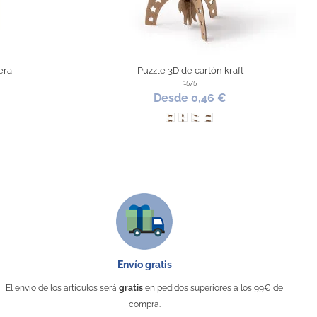
era
Puzzle 3D de cartón kraft
1575
Desde 0,46 €
Perro
Cohete
Dinosaurio
Tren
Envío gratis
El envío de los artículos será
gratis
en pedidos superiores a los 99€ de
compra.