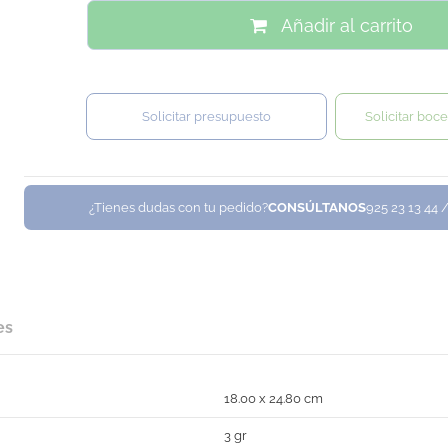
Añadir al carrito
Solicitar presupuesto
Solicitar boce
¿Tienes dudas con tu pedido?
CONSÚLTANOS
925 23 13 44 
es
18.00 x 24.80 cm
3 gr