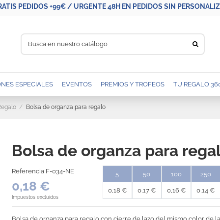
RATIS PEDIDOS +99€ / URGENTE 48H EN PEDIDOS SIN PERSONALIZA
NES ESPECIALES
EVENTOS
PREMIOS Y TROFEOS
TU REGALO 36
Regalo
Bolsa de organza para regalo
Bolsa de organza para rega
Referencia
F-034-NE
5
50
100
250
0,18 €
0,18 €
0,17 €
0,16 €
0,14 €
Impuestos excluidos
Bolsa de organza para regalo con cierre de lazo del mismo color de la