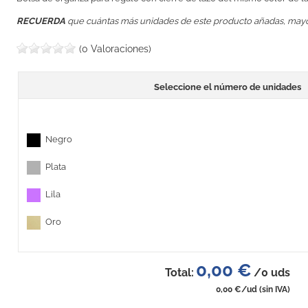
RECUERDA
que cuántas más unidades de este producto añadas, may
(0 Valoraciones)
Seleccione el número de unidades
Negro
Plata
Lila
Oro
0,00 €
Total:
/
0
uds
0,00 €
/ud
(sin IVA)