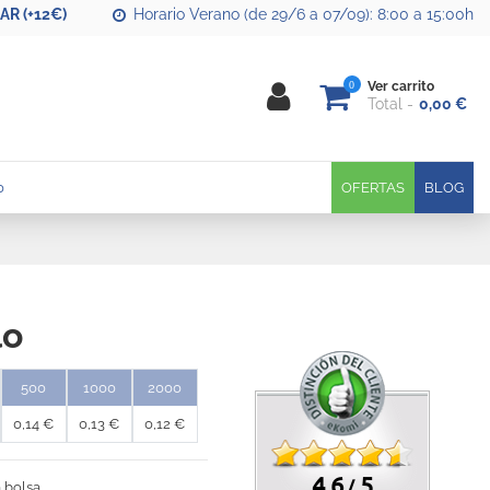
R (+12€)
Horario Verano (de 29/6 a 07/09): 8:00 a 15:00h
0
Ver carrito
Total
0,00 €
0
OFERTAS
BLOG
lo
500
1000
2000
0,14 €
0,13 €
0,12 €
4.6
5
/
 bolsa.