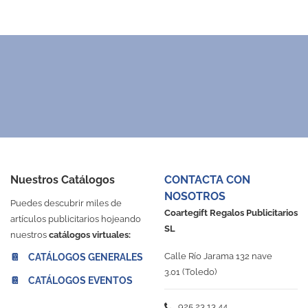
rno de cartón con anillas
Mochila de poliéster con 
3437
7114
Desde 0,51 €
Desde 0,31 €
egro
Blanco
Marino
Rojo
Fucsia
Naranja
Amarillo
Verde
Azul Royal
Rosa
Negro
Blanco
Marino
Rojo
Fucsia
Morado
Naranja
Amaril
Azul
A
Nuestros Catálogos
CONTACTA CON
NOSOTROS
Puedes descubrir miles de
Coartegift Regalos Publicitarios
artículos publicitarios hojeando
SL
nuestros
catálogos virtuales:
Calle Río Jarama 132 nave
📔 CATÁLOGOS GENERALES
3.01 (Toledo)
📔 CATÁLOGOS EVENTOS
925 23 13 44