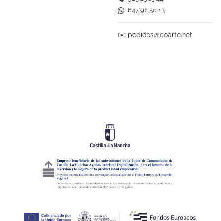
647 98 50 13
✉️
pedidos@coarte.net