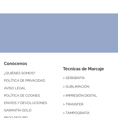
Pai pai de colores
Cuade
3132
Desde 0,15 €
Rosa
Negro
Blanco
Rojo
Azul Oscuro
Fucsia
Morado
Naranja
Amarillo
Verde
Azul Royal
N
Conócenos
Técnicas de Marcaje
¿QUIÉNES SOMOS?
>
SERIGRAFÍA
POLÍTICA DE PRIVACIDAD
>
SUBLIMACIÓN
AVISO LEGAL
>
IMPRESIÓN DIGITAL
POLÍTICA DE COOKIES
ENVÍOS Y DEVOLUCIONES
>
TRANSFER
GARANTÍA GOLD
>
TAMPOGRAFÍA
PAGO SEGURO