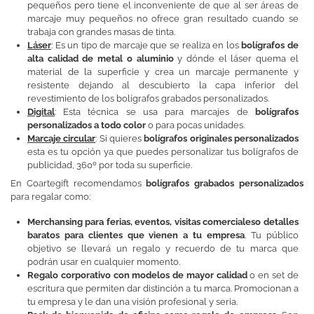
pequeños pero tiene el inconveniente de que al ser áreas de
marcaje muy pequeños no ofrece gran resultado cuando se
trabaja con grandes masas de tinta.
Láser
: Es un tipo de marcaje que se realiza en los
bolígrafos de
alta calidad de metal o aluminio
y dónde el láser quema el
material de la superficie y crea un marcaje permanente y
resistente dejando al descubierto la capa inferior del
revestimiento de los bolígrafos grabados personalizados.
Digital
: Esta técnica se usa para marcajes de
bolígrafos
personalizados a todo color
o para pocas unidades.
Marcaje circular
: Si quieres
bolígrafos originales personalizados
esta es tu opción ya que puedes personalizar tus bolígrafos de
publicidad, 360º por toda su superficie.
En Coartegift recomendamos
bolígrafos grabados personalizados
para regalar como:
Merchansing para ferias, eventos, visitas comercialeso detalles
baratos para clientes que vienen a tu empresa
. Tu público
objetivo se llevará un regalo y recuerdo de tu marca que
podrán usar en cualquier momento.
Regalo corporativo con modelos de mayor calidad
o en set de
escritura que permiten dar distinción a tu marca. Promocionan a
tu empresa y le dan una visión profesional y seria.