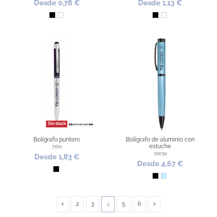
Desde 0,78 €
Desde 1,13 €
Negro
Blanco
Negro
Blanco
Sin stock
Bolígrafo puntero
Bolígrafo de aluminio con
estuche
7160
10034
Desde 1,83 €
Desde 4,67 €
Negro
Negro
Azul Claro
2
3
4
5
6