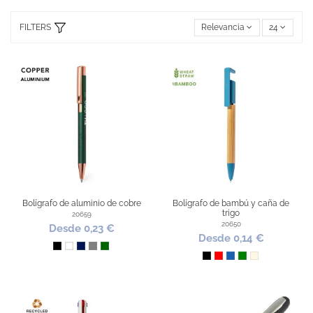
FILTERS
Relevancia
24
Bolígrafo de aluminio de cobre
Bolígrafo de bambú y caña de
trigo
20659
20650
Desde 0,23 €
Desde 0,14 €
Negro
Blanco
Marino
Gris
Verde Oscuro
Negro
Rojo
Azul
Verde
Natural