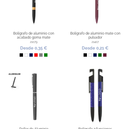
Bolígrafo de aluminio con
Bolígrafo de aluminio mate con
acabado goma mate
pulsador
21079
21407
Desde 0,35 €
Desde 0,21 €
Negro
Blanco
Marino
Rojo
Gris
Verde
Negro
Blanco
Marino
Verde Oscuro
Burdeos