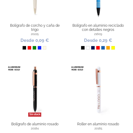
Bolígrafo de corcho y caña de
Bolígrafo en aluminio reciclado
trigo
con detalles negros
20225
21609
Desde 0,09 €
Desde 0,29 €
Negro
Rojo
Verde
Azul Royal
Natural
Negro
Blanco
Marino
Rojo
Azul
Naranja
Amarillo
Sin stock
Bolígrafo de aluminio rosado
Roller en aluminio rosado
20184
20185