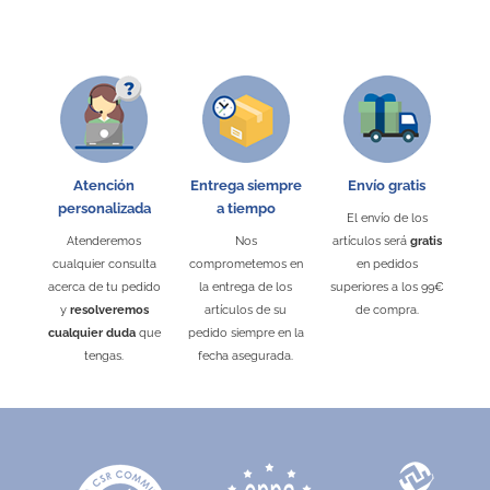
Atención
Entrega siempre
Envío gratis
personalizada
a tiempo
El envío de los
Atenderemos
Nos
artículos será
gratis
cualquier consulta
comprometemos en
en pedidos
acerca de tu pedido
la entrega de los
superiores a los 99€
y
resolveremos
artículos de su
de compra.
cualquier duda
que
pedido siempre en la
tengas.
fecha asegurada.