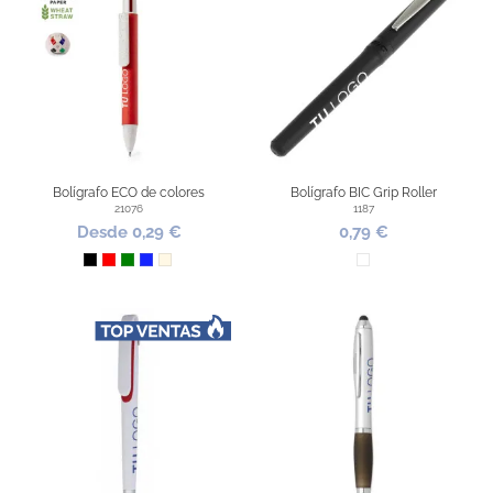
Bolígrafo ECO de colores
Bolígrafo BIC Grip Roller
21076
1187
Desde 0,29 €
0,79 €
Negro
Rojo
Verde
Azul Royal
Natural
Surtido