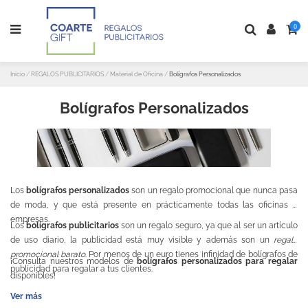
0
Inicio
REGALOS PUBLICITARIOS
Material de Oficina
Bolígrafos Personalizados
Bolígrafos Personalizados
Los
bolígrafos personalizados
son un regalo promocional que nunca pasa
de moda, y que está presente en prácticamente todas las oficinas y
empresas.
Los
bolígrafos publicitarios
son un regalo seguro, ya que al ser un artículo
de uso diario, la publicidad está muy visible y además son un
regalo
promocional barato
. Por menos de un euro tienes infinidad de bolígrafos de
¡Consulta nuestros modelos de
bolígrafos personalizados para regalar
publicidad para regalar a tus clientes.
disponibles!
Ver más