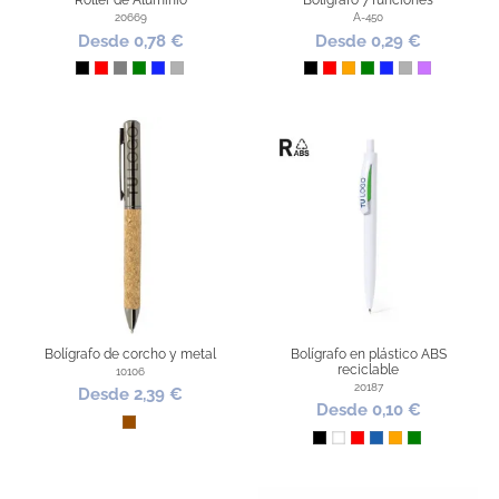
Roller de Aluminio
Bolígrafo 7 funciones
20669
A-450
Desde 0,78 €
Desde 0,29 €
Negro
Rojo
Gris
Verde
Azul Royal
Plata
Negro
Rojo
Naranja
Verde
Azul Royal
Plata
Lila
Bolígrafo de corcho y metal
Bolígrafo en plástico ABS
reciclable
10106
20187
Desde 2,39 €
Desde 0,10 €
Marrón
Negro
Blanco
Rojo
Azul
Naranja
Verde