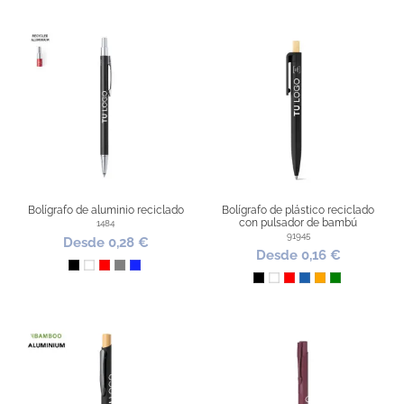
Bolígrafo de aluminio reciclado
Bolígrafo de plástico reciclado
con pulsador de bambú
1484
91945
Desde 0,28 €
Desde 0,16 €
Negro
Blanco
Rojo
Gris
Azul Royal
Negro
Blanco
Rojo
Azul
Naranja
Verde