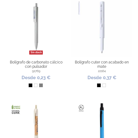
Sin stock
Bolígrafo de carbonato cálcico
Bolígrafo cuter con acabado en
con pulsador
mate
91769
22164
Desde 0,23 €
Desde 0,37 €
Negro
Blanco
Gris
Negro
Blanco