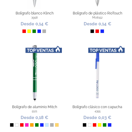
Bolígrafo blanco Klinch
Bolígrafo de plástico RioTouch
3958
Mo8152
Desde 0,14 €
Desde 0,14 €
Rojo
Amarillo
Verde
Azul Royal
Plata
Negro
Rojo
Azul Royal
Bolígrafo de aluminio Mitch
Bolígrafo clásico con capucha
5121
4355
Desde 0,18 €
Desde 0,03 €
Negro
Blanco
Rojo
Fucsia
Naranja
Verde
Azul Royal
Azul Claro
Plata
Dorado
Negro
Blanco
Rojo
Amarillo
Verde
Azul Royal