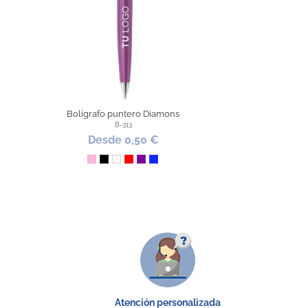
Bolígrafo puntero Diamons
B-313
Desde 0,50 €
Rosa
Negro
Blanco
Rojo
Morado
Azul Royal
Atención personalizada