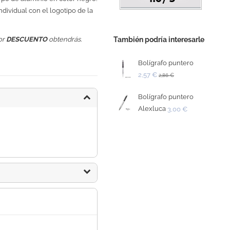
dividual con el logotipo de la
También podría interesarle
or
DESCUENTO
obtendrás.
Bolígrafo puntero
2,57 €
2,86 €
Bolígrafo puntero
Alexluca
3,00 €