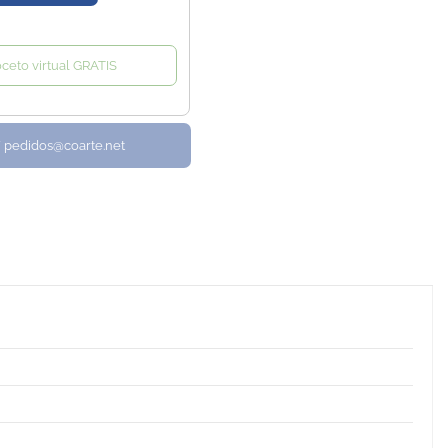
oceto virtual GRATIS
/ pedidos@coarte.net