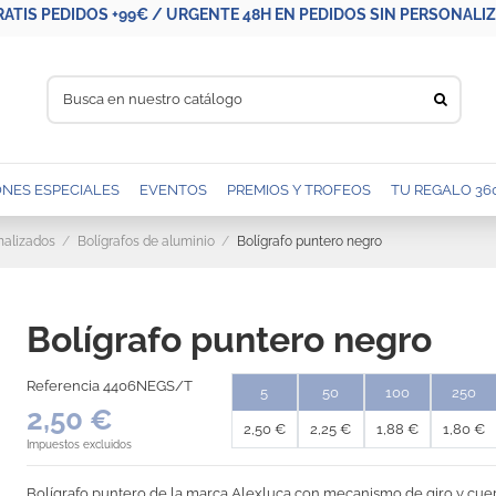
RATIS PEDIDOS +99€ / URGENTE 48H EN PEDIDOS SIN PERSONALIZA
NES ESPECIALES
EVENTOS
PREMIOS Y TROFEOS
TU REGALO 36
nalizados
Bolígrafos de aluminio
Bolígrafo puntero negro
Bolígrafo puntero negro
Referencia
4406NEGS/T
5
50
100
250
2,50 €
2,50 €
2,25 €
1,88 €
1,80 €
Impuestos excluidos
Bolígrafo puntero de la marca Alexluca con mecanismo de giro y cuer