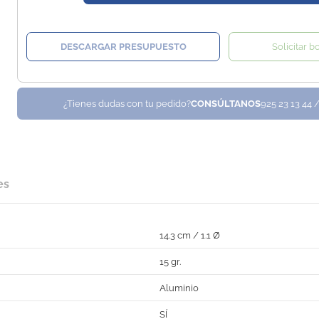
DESCARGAR PRESUPUESTO
Solicitar b
¿Tienes dudas con tu pedido?
CONSÚLTANOS
925 23 13 44 
es
14.3 cm / 1.1 Ø
15 gr.
Aluminio
SÍ