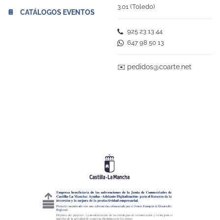
3.01 (Toledo)
📔 CATÁLOGOS EVENTOS
925 23 13 44
647 98 50 13
✉️
pedidos@coarte.net