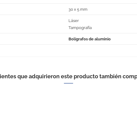
30 x 5 mm
Láser
Tampografía
Bolígrafos de aluminio
No Reviews
lientes que adquirieron este producto también comp