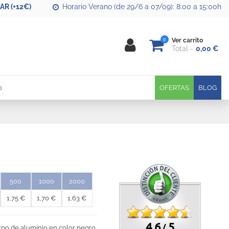
R (+12€)
Horario Verano (de 29/6 a 07/09): 8:00 a 15:00h
0
Ver carrito
Total
0,00 €
0
OFERTAS
BLOG
500
1000
2000
1,75 €
1,70 €
1,63 €
4.6
5
/
po de aluminio en color negro.