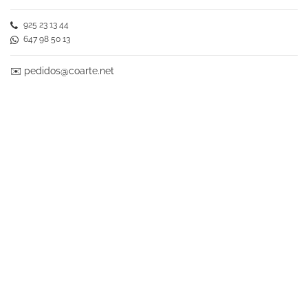
925 23 13 44
647 98 50 13
✉️
pedidos@coarte.net