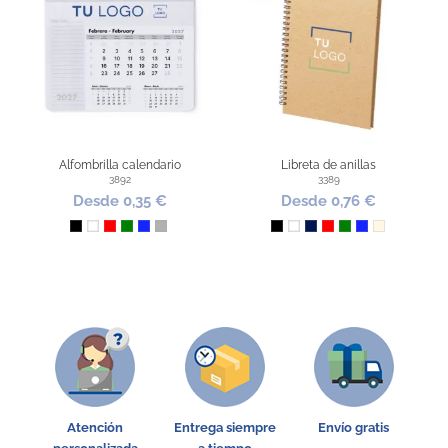
Alfombrilla calendario
Libreta de anillas
3892
3389
Desde 0,35 €
Desde 0,76 €
Negro
Blanco
Rojo
Verde
Azul Royal
Plata
Negro
Blanco
Marino
Rojo
Verde
Azul Royal
Natural
Atención
Entrega siempre
Envío gratis