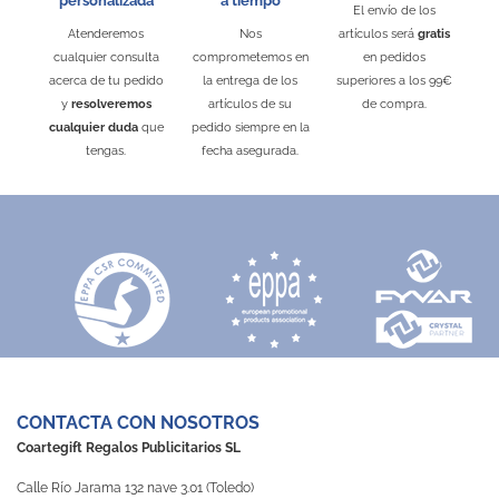
personalizada
a tiempo
El envío de los
Atenderemos
Nos
artículos será
gratis
cualquier consulta
comprometemos en
en pedidos
acerca de tu pedido
la entrega de los
superiores a los 99€
y
resolveremos
artículos de su
de compra.
cualquier duda
que
pedido siempre en la
tengas.
fecha asegurada.
CONTACTA CON NOSOTROS
Coartegift Regalos Publicitarios SL
Calle Río Jarama 132 nave 3.01 (Toledo)