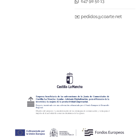
647 98 50 13
✉️
pedidos@coarte.net