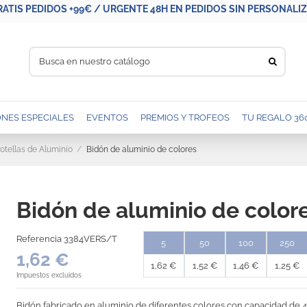
RATIS PEDIDOS +99€ / URGENTE 48H EN PEDIDOS SIN PERSONALIZA
NES ESPECIALES
EVENTOS
PREMIOS Y TROFEOS
TU REGALO 36
otellas de Aluminio
Bidón de aluminio de colores
Bidón de aluminio de color
Referencia
3384VERS/T
5
50
100
250
1,62 €
1,62 €
1,52 €
1,46 €
1,25 €
Impuestos excluidos
Bidón fabricado en aluminio de diferentes colores con capacidad de 4