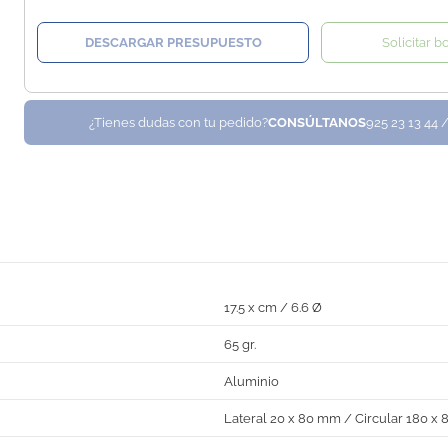
DESCARGAR PRESUPUESTO
Solicitar b
¿Tienes dudas con tu pedido?
CONSÚLTANOS
925 23 13 44 
17.5 x cm / 6.6 Ø
65 gr.
Aluminio
Lateral 20 x 80 mm / Circular 180 x