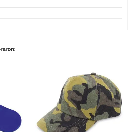
ing
raron: