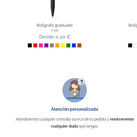
ca
Bolígrafo graduado
Bolí
a-342
Desde 0,20 €
Negro
Rojo
Fucsia
Morado
Gris
Naranja
Amarillo
Verde
Azul Royal
Marrón
Ne
Atención personalizada
Atenderemos cualquier consulta acerca de tu pedido y
resolveremos
cualquier duda
que tengas.