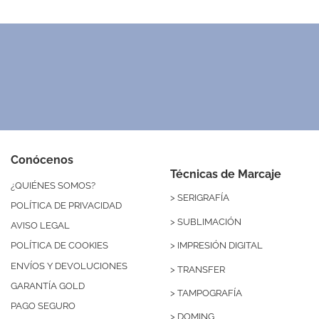
Sin stock
Abridor de madera magnético
Bloc de notas de colores A6
Mochila d
KO4088
NB8051
Desde 0,38 €
Desde 0,29 €
Negro
Blanco
Marino
Rojo
Madera
Fucsia
Naranja
Amarillo
Verde
Azul Royal
R
Conócenos
Técnicas de Marcaje
¿QUIÉNES SOMOS?
>
SERIGRAFÍA
POLÍTICA DE PRIVACIDAD
>
SUBLIMACIÓN
AVISO LEGAL
>
IMPRESIÓN DIGITAL
POLÍTICA DE COOKIES
ENVÍOS Y DEVOLUCIONES
>
TRANSFER
GARANTÍA GOLD
>
TAMPOGRAFÍA
PAGO SEGURO
>
DOMING