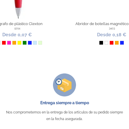
17.03.2025
lidad correcta
grafo de plástico Clexton
Abridor de botellas magnético
5014
3403
Desde 0,07 €
Desde 0,18 €
gro
Blanco
Rojo
Fucsia
Naranja
Amarillo
Verde
Azul Royal
Azul Claro
Verde Claro
Negro
Blanco
Rojo
Naranj
Azul
Entrega siempre a tiempo
Nos comprometemos en la entrega de los artículos de su pedido siempre
en la fecha asegurada.