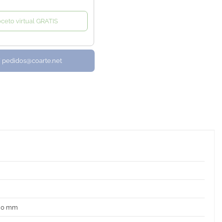
oceto virtual GRATIS
/ pedidos@coarte.net
 80 mm