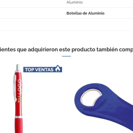
Aluminio
Botellas de Aluminio
Product Reviews
Product Rat
1
5
/
5
lientes que adquirieron este producto también comp
product experience
XCELLENT
calculated from 1 customer reviews
 aluminio de colores
Positive
100%
Neutral
0%
Negative
0%
TEST REVIEWS