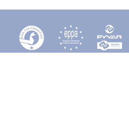
arillas
Botella de 600 ml en Aluminio Reciclado
21058
Desde 2,09 €
llo
rde
Azul Royal
Piedra
Azul Mdo
Rojo
Azul
Fucsia
Gris
Naranja
Amarillo
Verde