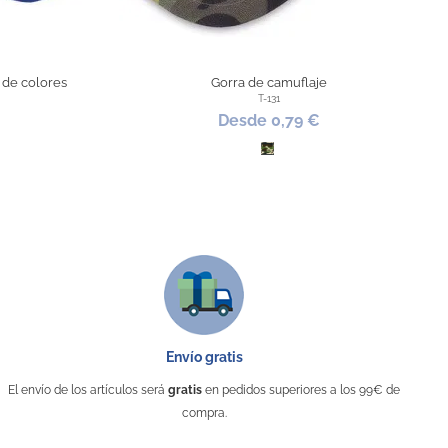
 de colores
Gorra de camuflaje
T-131
Desde 0,79 €
a
 Royal
Camuflaje Bosque
Envío gratis
El envío de los artículos será
gratis
en pedidos superiores a los 99€ de
compra.