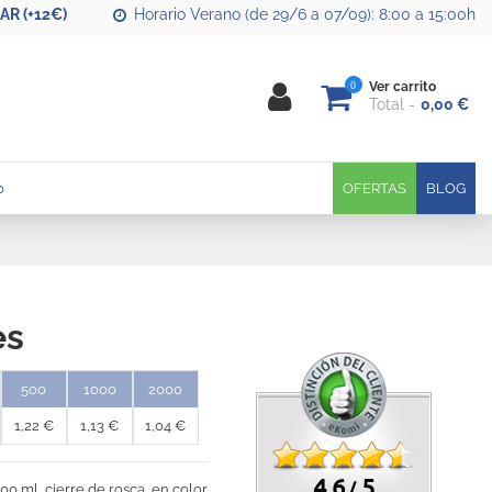
R (+12€)
Horario Verano (de 29/6 a 07/09): 8:00 a 15:00h
0
Ver carrito
Total
0,00 €
0
OFERTAS
BLOG
es
500
1000
2000
1,22 €
1,13 €
1,04 €
4.6
5
/
00 ml, cierre de rosca en color