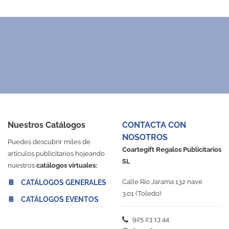
e algodón reciclado con asas
Funda impermeable
Abanico de madera de 16 v
6833
1610
8863 / T-160
Desde 0,70 €
Desde 0,32 €
Desde 0,78 €
osa
Negro
Negro
Blanco
Rojo
Rojo
Naranja
Fucsia
Amarillo
Naranja
Verde
Amarillo
Azul Royal
Verde
Azul Claro
Azul Royal
Natural
Negro
Blanco
Marino
Rojo
Fucsia
Morado
Naranja
Amari
Ve
Nuestros Catálogos
CONTACTA CON
NOSOTROS
Puedes descubrir miles de
Coartegift Regalos Publicitarios
artículos publicitarios hojeando
SL
nuestros
catálogos virtuales:
Calle Río Jarama 132 nave
📔 CATÁLOGOS GENERALES
3.01 (Toledo)
📔 CATÁLOGOS EVENTOS
925 23 13 44