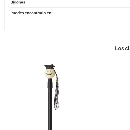
Bidones
Puedes encontrarlo en:
Los c
E
Bidón de
LA