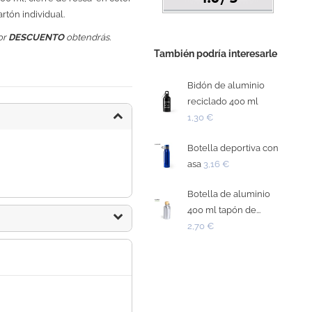
rtón individual.
or
DESCUENTO
obtendrás.
También podría interesarle
Bidón de aluminio
reciclado 400 ml
1,30 €
Botella deportiva con
asa
3,16 €
Botella de aluminio
400 ml tapón de...
2,70 €