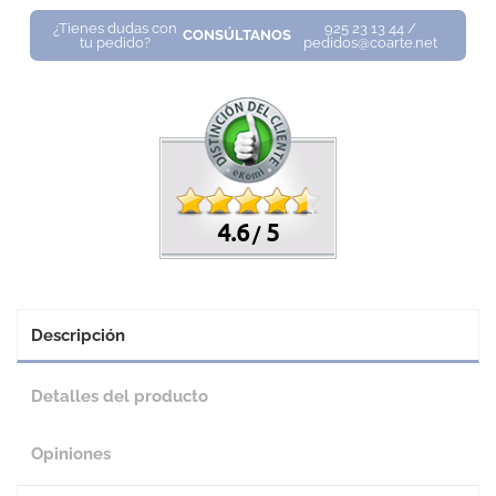
¿Tienes dudas con
925 23 13 44 /
CONSÚLTANOS
tu pedido?
pedidos@coarte.net
4.6
5
/
Descripción
Detalles del producto
Opiniones