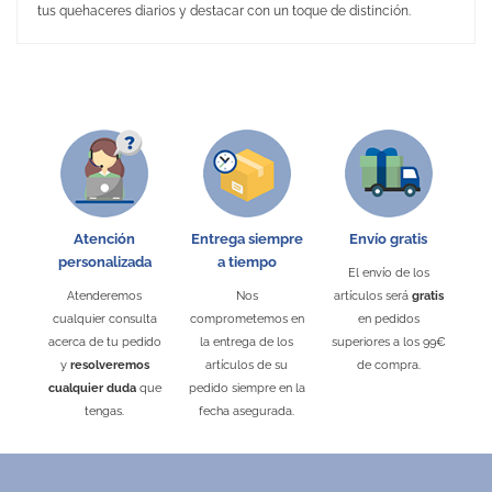
tus quehaceres diarios y destacar con un toque de distinción.
No Reviews
Medidas
17.00 x 23.00 cm
Material
PU
Embalaje Unitario
SÍ
Área de marcaje
100 x 40 mm
Tipo de marcaje
Tampografía
Puedes encontrarlo en:
Agendas Semana Vista
Atención
Entrega siempre
Envío gratis
personalizada
a tiempo
El envío de los
Atenderemos
Nos
artículos será
gratis
cualquier consulta
comprometemos en
en pedidos
acerca de tu pedido
la entrega de los
superiores a los 99€
y
resolveremos
artículos de su
de compra.
cualquier duda
que
pedido siempre en la
tengas.
fecha asegurada.