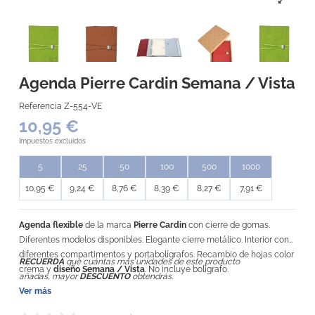
Agenda Pierre Cardin Semana / Vista
Referencia
Z-554-VE
10,95 €
Impuestos excluidos
5
25
50
100
500
1000
10,95 €
9,24 €
8,76 €
8,39 €
8,27 €
7,91 €
Agenda flexible
de la marca
Pierre Cardin
con cierre de gomas.
Diferentes modelos disponibles. Elegante cierre metálico. Interior con
diferentes compartimentos y portabolígrafos. Recambio de hojas color
RECUERDA
que cuántas más unidades de este producto
crema y
diseño Semana / Vista
. No incluye bolígrafo.
añadas, mayor
DESCUENTO
obtendrás.
Ver más