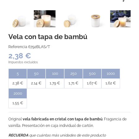
Vela con tapa de bambú
Referencia
6792BLAS/T
2,38 €
Impuestos excluidos
5
50
100
250
500
1000
2,38 €
2,14 €
1,79 €
1,71 €
1,67 €
1,62 €
2000
1,55 €
Original
vela fabricada en cristal con tapa de bambú
. Fragancia de
vainilla. Presentación en caja individual de cartón.
RECUERDA
que cuántas más unidades de este producto