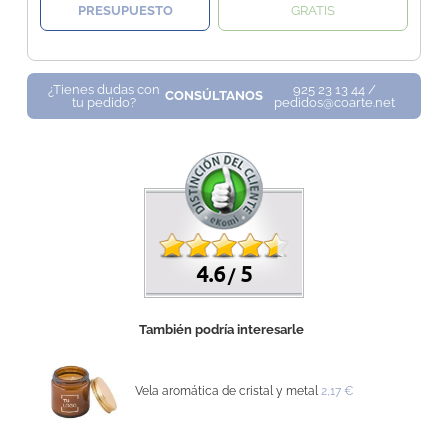
PRESUPUESTO
GRATIS
¿Tienes dudas con
925 23 13 44 /
CONSÚLTANOS
tu pedido?
pedidos@coarte.net
4.6
5
/
También podría interesarle
Vela aromática de cristal y metal
2,17 €