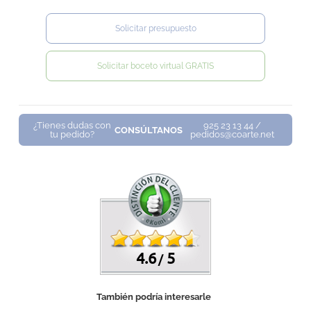
Solicitar presupuesto
Solicitar boceto virtual GRATIS
¿Tienes dudas con
925 23 13 44 /
CONSÚLTANOS
tu pedido?
pedidos@coarte.net
4.6
5
/
También podría interesarle