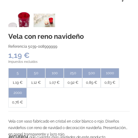
Vela con reno navideño
Referencia
5039-008999999
1,19 €
Impuestos excluidos
5
50
100
250
500
1000
1,19 €
1,12 €
1,07 €
0,92 €
0,89 €
0,83 €
2000
0,76 €
Vela con vaso fabricado en cristal en color blanco o rojo. Diseños
navideños con reno de navidad o decoración navideña. Presentación
en papel transparente y lazo rojo.
RECUERDA
que cuántas más unidades de este producto