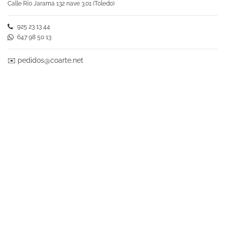
Calle Río Jarama 132 nave 3.01 (Toledo)
925 23 13 44
647 98 50 13
✉️
pedidos@coarte.net