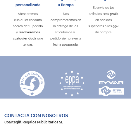
personalizada
a tiempo
El envío de los
Atenderemos
Nos
artículos será
gratis
cualquier consulta
comprometemos en
en pedidos
acerca de tu pedido
la entrega de los
superiores a los 99€
y
resolveremos
artículos de su
de compra.
cualquier duda
que
pedido siempre en la
tengas.
fecha asegurada.
CONTACTA CON NOSOTROS
Coartegift Regalos Publicitarios SL