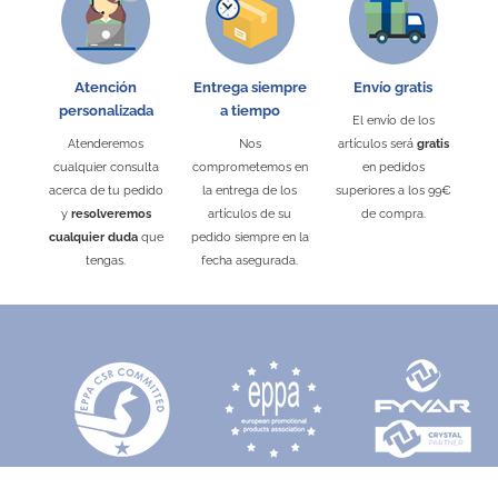
Atención
Entrega siempre
Envío gratis
personalizada
a tiempo
El envío de los
Atenderemos
Nos
artículos será
gratis
cualquier consulta
comprometemos en
en pedidos
acerca de tu pedido
la entrega de los
superiores a los 99€
y
resolveremos
artículos de su
de compra.
cualquier duda
que
pedido siempre en la
tengas.
fecha asegurada.