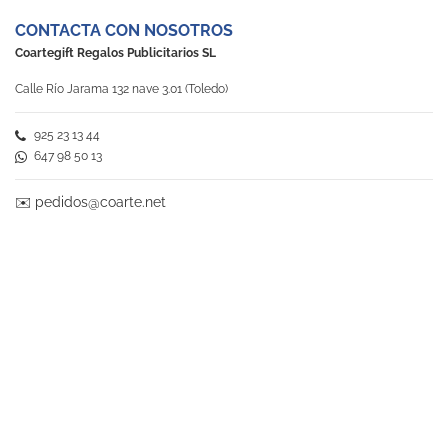
CONTACTA CON NOSOTROS
Coartegift Regalos Publicitarios SL
Calle Río Jarama 132 nave 3.01 (Toledo)
925 23 13 44
647 98 50 13
✉️
pedidos@coarte.net