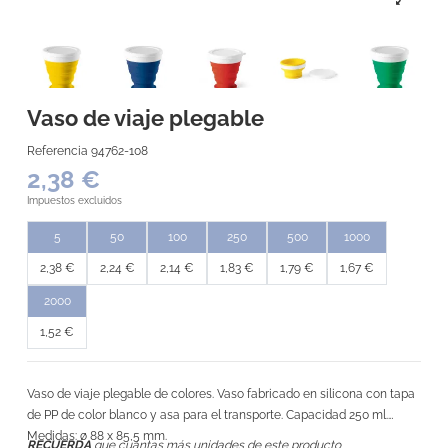
Vaso de viaje plegable
Referencia
94762-108
2,38 €
Impuestos excluidos
5
50
100
250
500
1000
2,38 €
2,24 €
2,14 €
1,83 €
1,79 €
1,67 €
2000
1,52 €
Vaso de viaje plegable de colores. Vaso fabricado en silicona con tapa
de PP de color blanco y asa para el transporte. Capacidad 250 ml.
Medidas: ø 88 x 85,5 mm.
RECUERDA
que cuántas más unidades de este producto