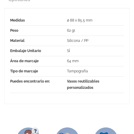
Medidas
ø 88 x 85,5 mm
Peso
62 gr.
Material
Silicona / PP
Embalaje Unitario
SÍ
Área de marcaje
64 mm
Tipo de marcaje
Tampografía
Puedes encontrarlo en:
Vasos reutilizables
personalizados
No Reviews