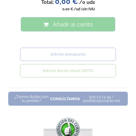
0,00 €
Total:
/
0
uds
0,00 €
/ud
(sin IVA)
Añadir al carrito
Solicitar presupuesto
Solicitar boceto virtual GRATIS
¿Tienes dudas con
925 23 13 44 /
CONSÚLTANOS
tu pedido?
pedidos@coarte.net