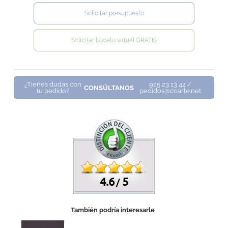
Solicitar presupuesto
Solicitar boceto virtual GRATIS
¿Tienes dudas con
925 23 13 44 /
CONSÚLTANOS
tu pedido?
pedidos@coarte.net
4.6
5
/
También podría interesarle