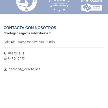
empresa que todo el mundo necesita.
product experience
calculated from 1 customer reviews
CONTACTA CON NOSOTROS
Positive
100%
Coartegift Regalos Publicitarios SL
Neutral
0%
Negative
0%
Calle Río Jarama 132 nave 3.01 (Toledo)
925 23 13 44
647 98 50 13
✉️
pedidos@coarte.net