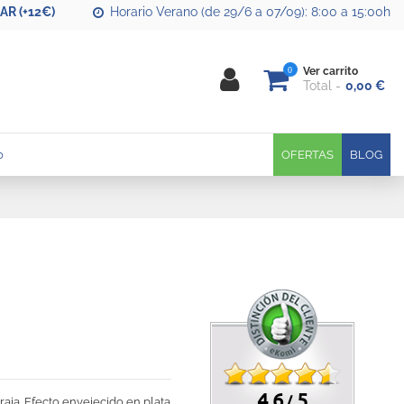
R (+12€)
Horario Verano (de 29/6 a 07/09): 8:00 a 15:00h
0
Ver carrito
Total
0,00 €
0
OFERTAS
BLOG
4.6
5
/
aja. Efecto envejecido en plata