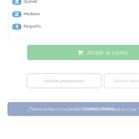
Grande
Mediano
Pequeño
Añadir al carrito
Solicitar presupuesto
Solicitar boce
¿Tienes dudas con tu pedido?
CONSÚLTANOS
925 23 13 44 