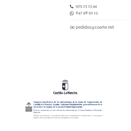
925 23 13 44
647 98 50 13
✉️
pedidos@coarte.net