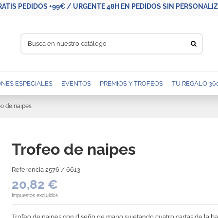
RATIS PEDIDOS +99€ / URGENTE 48H EN PEDIDOS SIN PERSONALIZA
NES ESPECIALES
EVENTOS
PREMIOS Y TROFEOS
TU REGALO 36
eo de naipes
Trofeo de naipes
Referencia
2576 / 6613
20,82 €
Impuestos excluidos
Trofeo de naipes con diseño de mano sujetando cuatro cartas de la bar