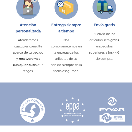
Atención
Entrega siempre
Envío gratis
personalizada
a tiempo
El envío de los
Atenderemos
Nos
artículos será
gratis
cualquier consulta
comprometemos en
en pedidos
acerca de tu pedido
la entrega de los
superiores a los 99€
y
resolveremos
artículos de su
de compra.
cualquier duda
que
pedido siempre en la
tengas.
fecha asegurada.