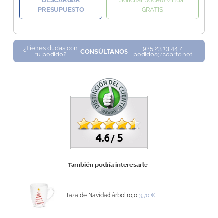
DESCARGAR
Solicitar boceto virtual
PRESUPUESTO
GRATIS
¿Tienes dudas con
925 23 13 44 /
CONSÚLTANOS
tu pedido?
pedidos@coarte.net
4.6
5
/
También podría interesarle
Taza de Navidad árbol rojo
3,70 €