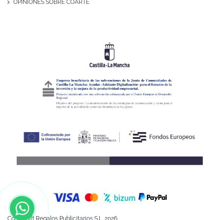
OPINIONES SOBRE COARTE
Coartegift Regalos Publicitarios S.L. 2026