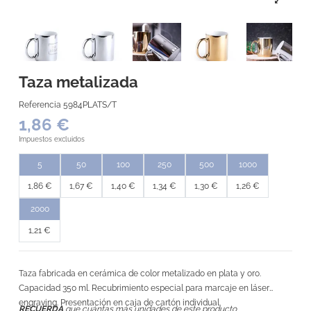
Taza metalizada
Referencia
5984PLATS/T
1,86 €
Impuestos excluidos
5
50
100
250
500
1000
1,86 €
1,67 €
1,40 €
1,34 €
1,30 €
1,26 €
2000
1,21 €
Taza fabricada en cerámica de color metalizado en plata y oro.
Capacidad 350 ml. Recubrimiento especial para marcaje en láser
engraving. Presentación en caja de cartón individual.
RECUERDA
que cuántas más unidades de este producto