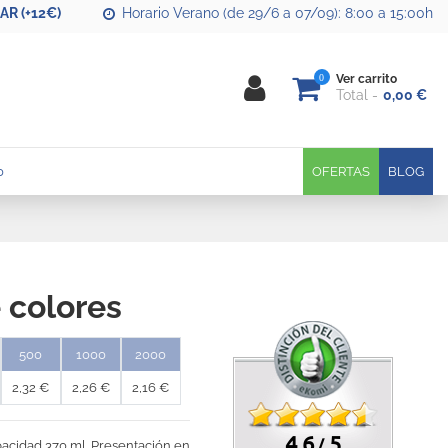
R (+12€)
Horario Verano (de 29/6 a 07/09): 8:00 a 15:00h
0
Ver carrito
Total
0,00 €
0
OFERTAS
BLOG
 colores
500
1000
2000
2,32 €
2,26 €
2,16 €
4.6
5
/
pacidad 370 ml. Presentación en