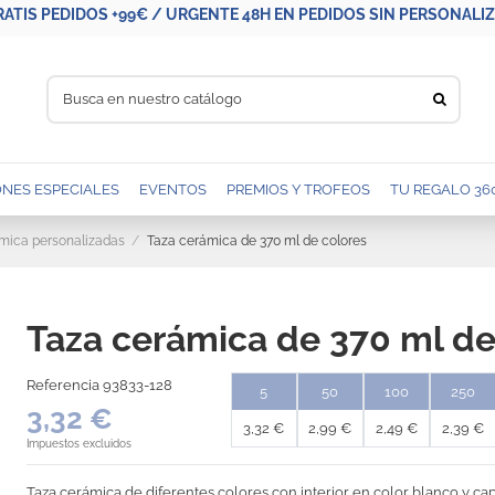
RATIS PEDIDOS +99€ / URGENTE 48H EN PEDIDOS SIN PERSONALIZA
NES ESPECIALES
EVENTOS
PREMIOS Y TROFEOS
TU REGALO 36
mica personalizadas
Taza cerámica de 370 ml de colores
Taza cerámica de 370 ml de
Referencia
93833-128
5
50
100
250
3,32 €
3,32 €
2,99 €
2,49 €
2,39 €
Impuestos excluidos
Taza cerámica de diferentes colores con interior en color blanco y ca