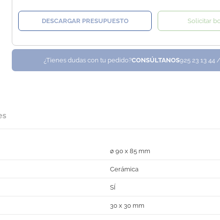
DESCARGAR PRESUPUESTO
Solicitar b
¿Tienes dudas con tu pedido?
CONSÚLTANOS
925 23 13 44 
es
ø 90 x 85 mm
Cerámica
SÍ
30 x 30 mm