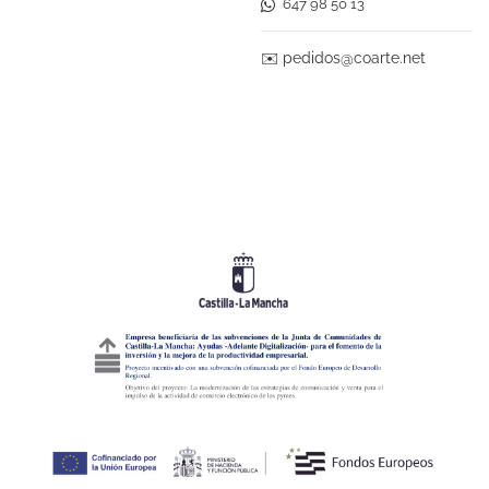
647 98 50 13
✉️
pedidos@coarte.net