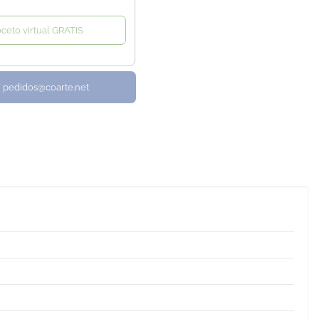
oceto virtual GRATIS
/ pedidos@coarte.net