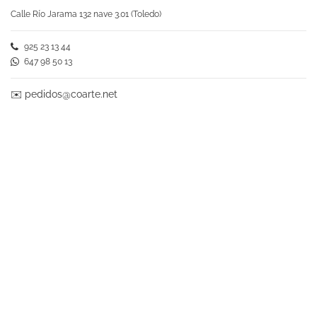
Calle Río Jarama 132 nave 3.01 (Toledo)
925 23 13 44
647 98 50 13
✉️
pedidos@coarte.net