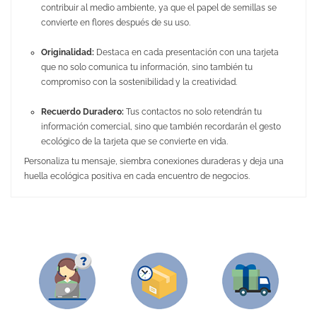
contribuir al medio ambiente, ya que el papel de semillas se
convierte en flores después de su uso.
Originalidad:
Destaca en cada presentación con una tarjeta
que no solo comunica tu información, sino también tu
compromiso con la sostenibilidad y la creatividad.
Recuerdo Duradero:
Tus contactos no solo retendrán tu
información comercial, sino que también recordarán el gesto
ecológico de la tarjeta que se convierte en vida.
Personaliza tu mensaje, siembra conexiones duraderas y deja una
huella ecológica positiva en cada encuentro de negocios.
No Reviews
Medidas
9 x 5,5 cm
Material
Papel de pulpa de madera con
semillas de manzanilla, amapola,
margarita y lavanda.
Área de marcaje
9 x 5,5 cm
Puedes encontrarlo en:
Material de Oficina