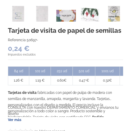
Tarjeta de visita de papel de semillas
Referencia
50697-
0,24 €
Impuestos excluidos
84 ud
101 ud
251 ud
501 ud
1001 ud
25
1.26 €
1.19 €
0.60€
0.47 €
0.32€
0.
Tarjetas de visita
fabricadas con papel de pulpa de madera con
semillas de manzanilla, amapola, margarita y lavanda. Tarjetas
personalizadas con el diseño a medida. El precio incluye la
CONSULTA con nuestro DEPARTAMENTO COMERCIAL y envíanos tu
personalización a todo color a sangre. Producto sostenible y
diseño
biodegradable. Tarjeta de visita con certificado FSC.
Pedido
Ver más
mínimo 251 uds
Tarjetas con la posibilidad tras su uso de plantarse y
brotar nuevas plantas, una identificación única con la que