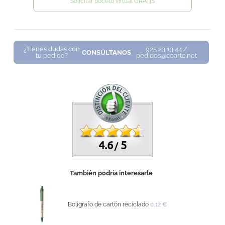
Solicitar boceto virtual GRATIS
¿Tienes dudas con
925 23 13 44 /
CONSÚLTANOS
tu pedido?
pedidos@coarte.net
4.6
5
/
También podría interesarle
Bolígrafo de cartón reciclado
0,12 €