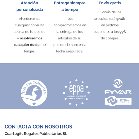
Atención
Entrega siempre
Envío gratis
personalizada
a tiempo
El envío de los
Atenderemos
Nos
artículos será
gratis
cualquier consulta
comprometemos en
en pedidos
acerca de tu pedido
la entrega de los
superiores a los 99€
y
resolveremos
artículos de su
de compra.
cualquier duda
que
pedido siempre en la
tengas.
fecha asegurada.
CONTACTA CON NOSOTROS
Coartegift Regalos Publicitarios SL