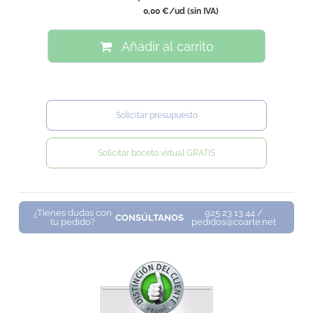
0,00 €
/ud
(sin IVA)
Añadir al carrito
Solicitar presupuesto
Solicitar boceto virtual GRATIS
¿Tienes dudas con
925 23 13 44 /
CONSÚLTANOS
tu pedido?
pedidos@coarte.net