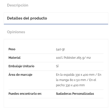
Descripción
Detalles del producto
Opiniones
Peso
540 gr.
Material
100% Poliéster 265 g/ m2
Embalaje Unitario
SÍ
Área de marcaje
En la espalda 330 x 400 mm / En
la manga 80 x 50 mm / En el
pecho 330 x 400 mm
Puedes encontrarlo en:
Sudaderas Personalizadas
No Reviews