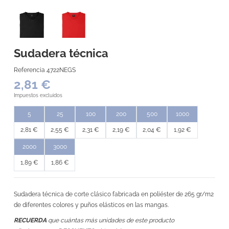
Sudadera técnica
Referencia
4722NEGS
2,81 €
Impuestos excluidos
5
25
100
200
500
1000
2,81 €
2,55 €
2,31 €
2,19 €
2,04 €
1,92 €
2000
3000
1,89 €
1,86 €
Sudadera técnica de corte clásico fabricada en poliéster de 265 gr/m2
de diferentes colores y puños elásticos en las mangas.
RECUERDA
que cuántas más unidades de este producto