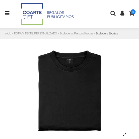
0
Inicio
ROPA Y TEXTIL PERSONALIZADO
Sudaderas Personalizadas
Sudadera técnica