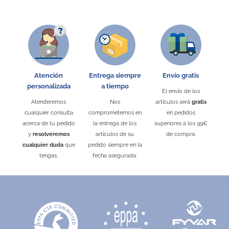
Atención
Entrega siempre
Envío gratis
personalizada
a tiempo
El envío de los
Atenderemos
Nos
artículos será
gratis
cualquier consulta
comprometemos en
en pedidos
acerca de tu pedido
la entrega de los
superiores a los 99€
y
resolveremos
artículos de su
de compra.
cualquier duda
que
pedido siempre en la
tengas.
fecha asegurada.