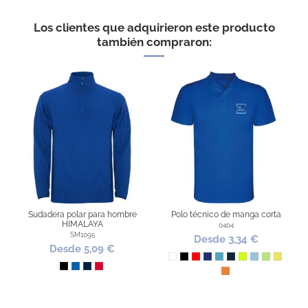
Los clientes que adquirieron este producto
también compraron:
Sudadera polar para hombre
Polo técnico de manga corta
HIMALAYA
0404
SM1095
Desde 3,34 €
Desde 5,09 €
Blanco
Negro
Rojo
Azul Royal
Turquesa
Azul Marino
Lima
Celeste
Verde hele
Amarillo
NEGRO
ROYAL
AZUL MARINO
ROJO
Naranja fluor