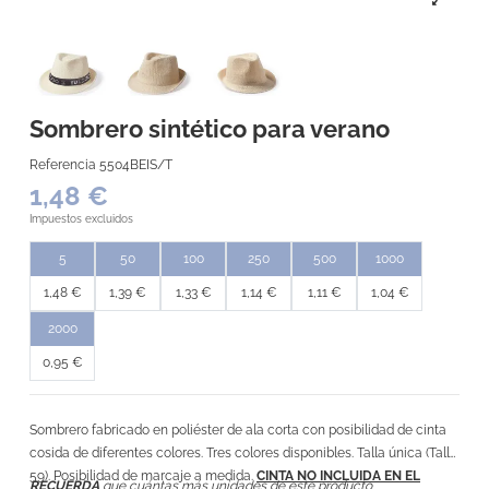
Sombrero sintético para verano
Referencia
5504BEIS/T
1,48 €
Impuestos excluidos
5
50
100
250
500
1000
1,48 €
1,39 €
1,33 €
1,14 €
1,11 €
1,04 €
2000
0,95 €
Sombrero fabricado en poliéster de ala corta con posibilidad de cinta
cosida de diferentes colores. Tres colores disponibles. Talla única (Talla
59). Posibilidad de marcaje a medida.
CINTA NO INCLUIDA EN EL
RECUERDA
que cuántas más unidades de este producto