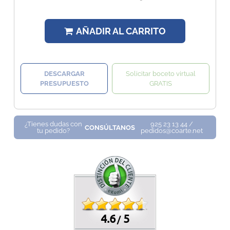
AÑADIR AL CARRITO
DESCARGAR
Solicitar boceto virtual
PRESUPUESTO
GRATIS
¿Tienes dudas con
925 23 13 44 /
CONSÚLTANOS
tu pedido?
pedidos@coarte.net
4.6
5
/