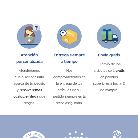
Atención
Entrega siempre
Envío gratis
personalizada
a tiempo
El envío de los
Vaso con luces led 340 ml
Pinza portavasos
Atenderemos
Nos
artículos será
gratis
20631
20633
cualquier consulta
comprometemos en
en pedidos
Desde 1,73 €
Desde 0,08 €
acerca de tu pedido
la entrega de los
superiores a los 99€
y
resolveremos
artículos de su
de compra.
Blanco
Negro
Blanco
Rojo
Amarillo
Verde
Azul Royal
cualquier duda
que
pedido siempre en la
tengas.
fecha asegurada.