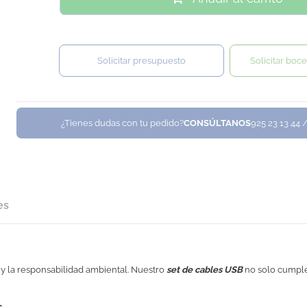
Solicitar presupuesto
Solicitar boce
¿Tienes dudas con tu pedido?
CONSÚLTANOS
925 23 13 44 
es
 y la responsabilidad ambiental. Nuestro
set de cables USB
no solo cumple 
s