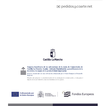
✉️
pedidos@coarte.net