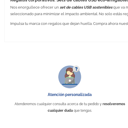
Nos enorgullece ofrecer un
set de cables USB sostenibles
que va m
seleccionado para minimizar el impacto ambiental. No solo estás 
Impulsa tu marca con regalos que dejan huella. Compra ahora nues
Medidas
Peso
Material
Embalaje Unitario
Área de marcaje
Atención personalizada
Tipo de marcaje
Atenderemos cualquier consulta acerca de tu pedido y
resolveremos
Puedes encontrarlo en:
cualquier duda
que tengas.