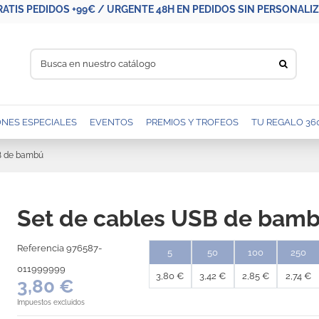
RATIS PEDIDOS +99€ / URGENTE 48H EN PEDIDOS SIN PERSONALIZA
NES ESPECIALES
EVENTOS
PREMIOS Y TROFEOS
TU REGALO 36
B de bambú
Set de cables USB de bam
Referencia
976587-
5
50
100
250
011999999
3,80 €
3,42 €
2,85 €
2,74 €
3,80 €
Impuestos excluidos