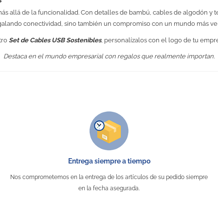
ás allá de la funcionalidad. Con detalles de bambú, cables de algodón y
regalando conectividad, sino también un compromiso con un mundo más ve
tro
Set de Cables USB Sostenibles
, personalízalos con el logo de tu empre
Destaca en el mundo empresarial con regalos que realmente importan.
No Reviews
13,0 x 6,5 cm
33 gr.
ABS / Acero Inoxidable / Algodón 
SÍ
25 mm x 20 mm
Entrega siempre a tiempo
Tampografía
Nos comprometemos en la entrega de los artículos de su pedido siempre
Tecnología y USB
en la fecha asegurada.