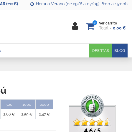
R (+12€)
Horario Verano (de 29/6 a 07/09): 8:00 a 15:00h
0
Ver carrito
Total
0,00 €
0
OFERTAS
BLOG
bú
500
1000
2000
2,66 €
2,59 €
2,47 €
4.6
5
/