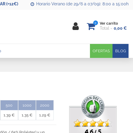
R (+12€)
Horario Verano (de 29/6 a 07/09): 8:00 a 15:00h
0
Ver carrito
Total
0,00 €
0
OFERTAS
BLOG
500
1000
2000
1,39 €
1,35 €
1,29 €
4.6
5
/
ón / 65% Poliéster) y un