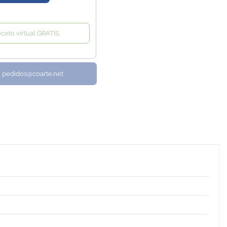
oceto virtual GRATIS
/ pedidos@coarte.net