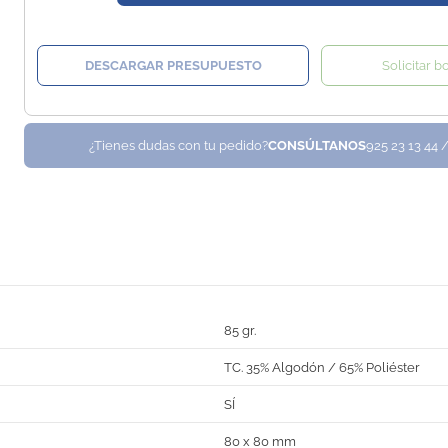
DESCARGAR PRESUPUESTO
Solicitar b
¿Tienes dudas con tu pedido?
CONSÚLTANOS
925 23 13 44 
85 gr.
TC. 35% Algodón / 65% Poliéster
SÍ
80 x 80 mm