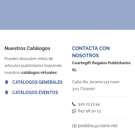
Nuestros Catálogos
CONTACTA CON
NOSOTROS
Puedes descubrir miles de
Coartegift Regalos Publicitarios
artículos publicitarios hojeando
SL
nuestros
catálogos virtuales:
Calle Río Jarama 132 nave
📔 CATÁLOGOS GENERALES
3.01 (Toledo)
📔 CATÁLOGOS EVENTOS
925 23 13 44
647 98 50 13
✉️
pedidos@coarte.net