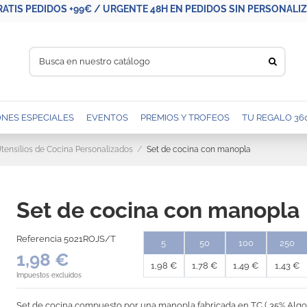
RATIS PEDIDOS +99€ / URGENTE 48H EN PEDIDOS SIN PERSONALIZA
NES ESPECIALES
EVENTOS
PREMIOS Y TROFEOS
TU REGALO 36
tensilios de Cocina Personalizados
Set de cocina con manopla
Set de cocina con manopla
Referencia
5021ROJS/T
5
50
100
250
1,98 €
1,98 €
1,78 €
1,49 €
1,43 €
Impuestos excluidos
Set de cocina compuesto por una manopla fabricada en TC ( 35% Algod