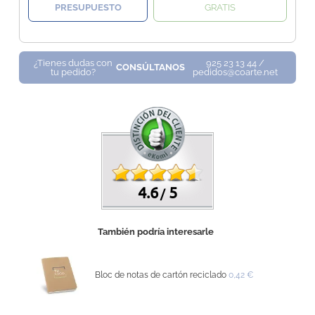
PRESUPUESTO
GRATIS
¿Tienes dudas con
925 23 13 44 /
CONSÚLTANOS
tu pedido?
pedidos@coarte.net
4.6
5
/
También podría interesarle
Bloc de notas de cartón reciclado
0,42 €