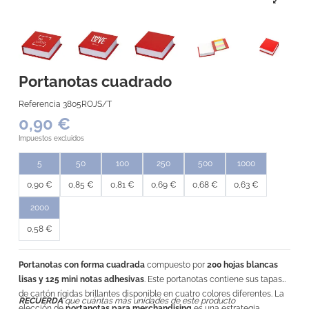
Portanotas cuadrado
Referencia
3805ROJS/T
0,90 €
Impuestos excluidos
5
50
100
250
500
1000
0,90 €
0,85 €
0,81 €
0,69 €
0,68 €
0,63 €
2000
0,58 €
Portanotas con forma cuadrada
compuesto por
200 hojas blancas
lisas y 125 mini notas adhesivas
. Este portanotas contiene sus tapas
de cartón rígidas brillantes disponible en cuatro colores diferentes. La
RECUERDA
que cuántas más unidades de este producto
elección de
portanotas para merchandising
es una estrategia