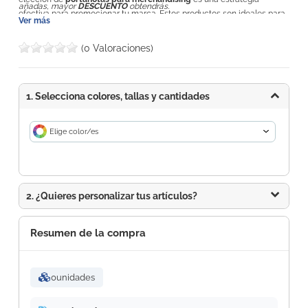
añadas, mayor
DESCUENTO
obtendrás.
efectiva para promocionar tu marca. Estos productos son ideales para
Ver más
regalar en eventos corporativos, ferias comerciales y como obsequios
promocionales. Con tu logotipo impreso en los portanotas, cada vez
(0 Valoraciones)
que alguien los use, tu marca estará presente, generando un mayor
reconocimiento y visibilidad.
1. Selecciona colores, tallas y cantidades
Elige color/es
2. ¿Quieres personalizar tus artículos?
Resumen de la compra
0
unidades