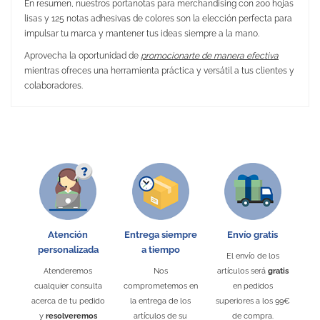
En resumen, nuestros portanotas para merchandising con 200 hojas
lisas y 125 notas adhesivas de colores son la elección perfecta para
impulsar tu marca y mantener tus ideas siempre a la mano.
Aprovecha la oportunidad de
promocionarte de manera efectiva
mientras ofreces una herramienta práctica y versátil a tus clientes y
colaboradores.
No Reviews
Medidas
8 x 2.9 x 8 cm
Peso
108 gr.
Material
Cartón / Papel
Embalaje Unitario
SÍ
Área de marcaje
50 x 50 mm
Puedes encontrarlo en:
Notas Adhesivas Personalizadas
Atención
Entrega siempre
Envío gratis
personalizada
a tiempo
El envío de los
Atenderemos
Nos
artículos será
gratis
cualquier consulta
comprometemos en
en pedidos
acerca de tu pedido
la entrega de los
superiores a los 99€
y
resolveremos
artículos de su
de compra.