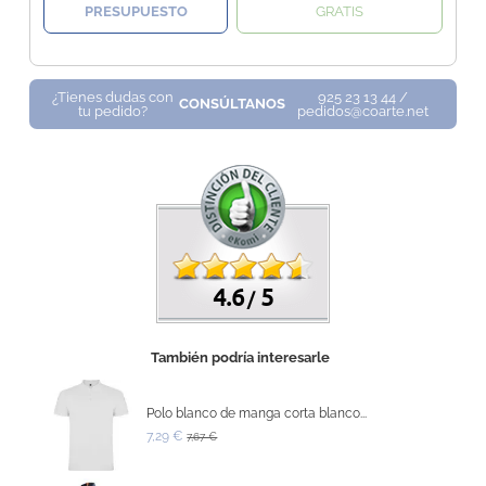
PRESUPUESTO
GRATIS
¿Tienes dudas con
925 23 13 44 /
CONSÚLTANOS
tu pedido?
pedidos@coarte.net
4.6
5
/
También podría interesarle
Polo blanco de manga corta blanco...
7,29 €
7,67 €