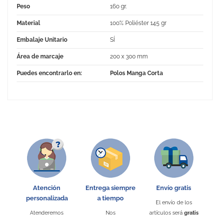
Peso
160 gr.
Material
100% Poliéster 145 gr
Embalaje Unitario
SÍ
Área de marcaje
200 x 300 mm
Puedes encontrarlo en:
Polos Manga Corta
No Reviews
Atención
Entrega siempre
Envío gratis
personalizada
a tiempo
El envío de los
Atenderemos
Nos
artículos será
gratis