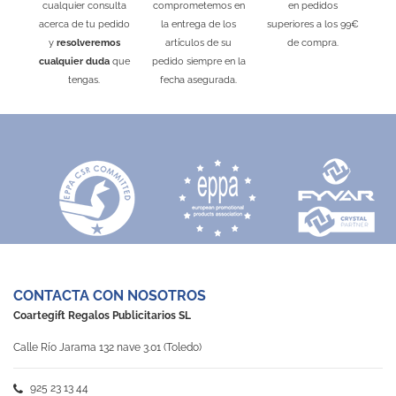
cualquier consulta
comprometemos en
en pedidos
acerca de tu pedido
la entrega de los
superiores a los 99€
y
resolveremos
artículos de su
de compra.
cualquier duda
que
pedido siempre en la
tengas.
fecha asegurada.
CONTACTA CON NOSOTROS
Coartegift Regalos Publicitarios SL
Calle Río Jarama 132 nave 3.01 (Toledo)
925 23 13 44