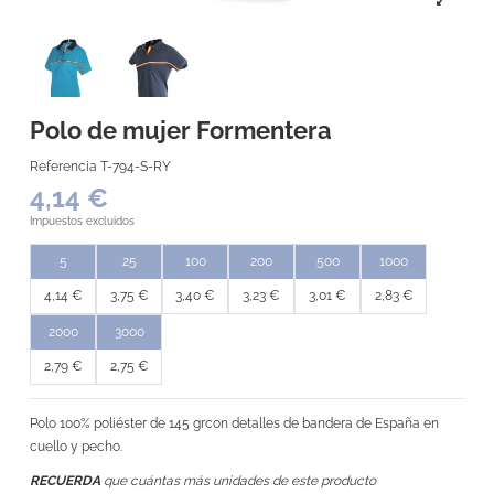
Polo de mujer Formentera
Referencia
T-794-S-RY
4,14 €
Impuestos excluidos
5
25
100
200
500
1000
4,14 €
3,75 €
3,40 €
3,23 €
3,01 €
2,83 €
2000
3000
2,79 €
2,75 €
Polo 100% poliéster de 145 grcon detalles de bandera de España en
cuello y pecho.
RECUERDA
que cuántas más unidades de este producto