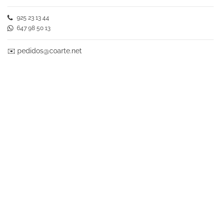
925 23 13 44
647 98 50 13
✉️
pedidos@coarte.net