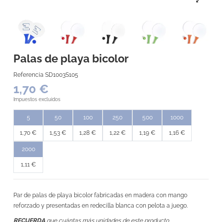
Palas de playa bicolor
Referencia
SD1003S105
1,70 €
Impuestos excluidos
5
50
100
250
500
1000
1,70 €
1,53 €
1,28 €
1,22 €
1,19 €
1,16 €
2000
1,11 €
Par de palas de playa bicolor fabricadas en madera con mango
reforzado y presentadas en redecilla blanca con pelota a juego.
RECUERDA
que cuántas más unidades de este producto