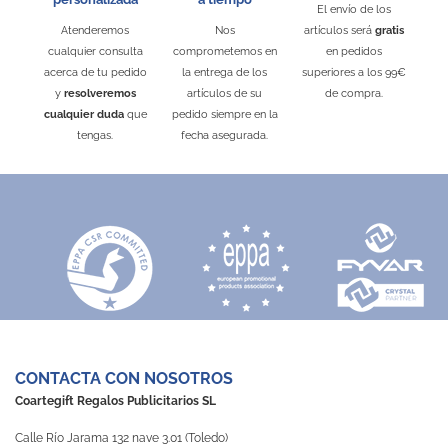
El envío de los
Atenderemos
Nos
artículos será
gratis
cualquier consulta
comprometemos en
en pedidos
acerca de tu pedido
la entrega de los
superiores a los 99€
y
resolveremos
artículos de su
de compra.
cualquier duda
que
pedido siempre en la
tengas.
fecha asegurada.
CONTACTA CON NOSOTROS
Coartegift Regalos Publicitarios SL
Calle Río Jarama 132 nave 3.01 (Toledo)