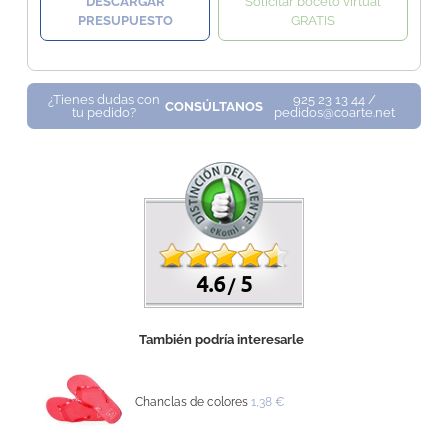
DESCARGAR
Solicitar boceto virtual
PRESUPUESTO
GRATIS
¿Tienes dudas con
925 23 13 44 /
CONSÚLTANOS
tu pedido?
pedidos@coarte.net
4.6
5
/
También podría interesarle
Chanclas de colores
1,38 €