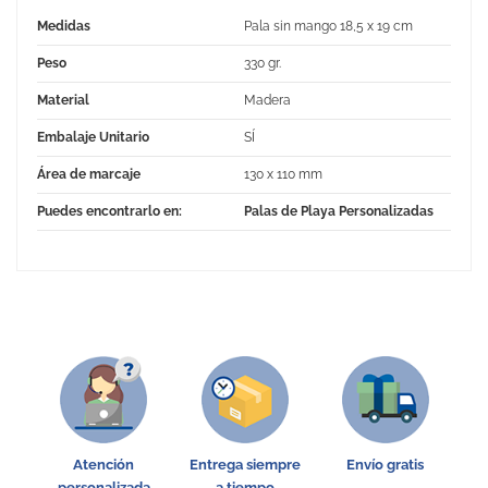
Medidas
Pala sin mango 18,5 x 19 cm
Peso
330 gr.
Material
Madera
Embalaje Unitario
SÍ
Área de marcaje
130 x 110 mm
Puedes encontrarlo en:
Palas de Playa Personalizadas
No Reviews
Atención
Entrega siempre
Envío gratis
personalizada
a tiempo