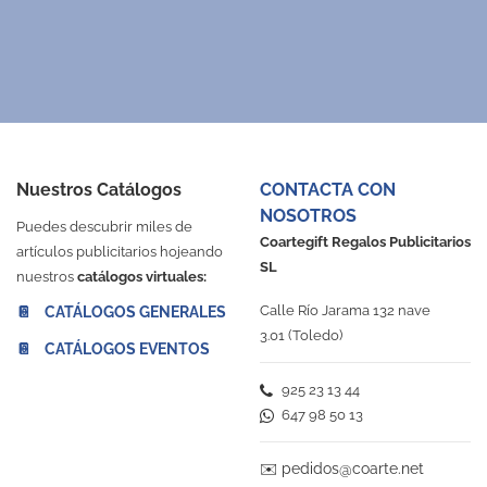
Nuestros Catálogos
CONTACTA CON
NOSOTROS
Puedes descubrir miles de
Coartegift Regalos Publicitarios
artículos publicitarios hojeando
SL
nuestros
catálogos virtuales:
Calle Río Jarama 132 nave
📔 CATÁLOGOS GENERALES
3.01 (Toledo)
📔 CATÁLOGOS EVENTOS
925 23 13 44
647 98 50 13
✉️
pedidos@coarte.net