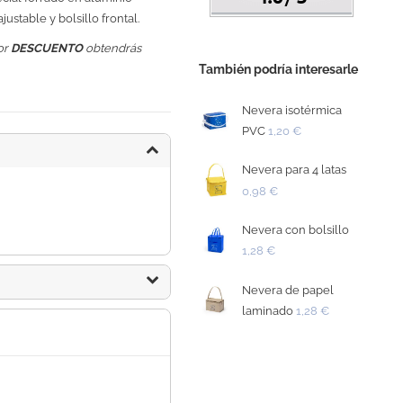
justable y bolsillo frontal.
or
DESCUENTO
obtendrás
También podría interesarle
Nevera isotérmica
PVC
1,20 €
Nevera para 4 latas
0,98 €
Nevera con bolsillo
1,28 €
Nevera de papel
laminado
1,28 €