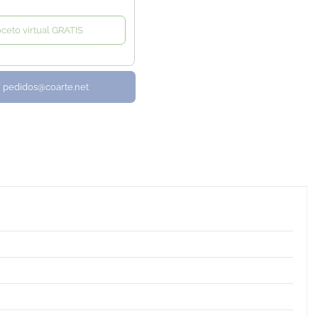
oceto virtual GRATIS
/ pedidos@coarte.net