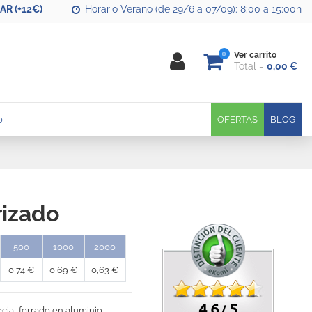
R (+12€)
Horario Verano (de 29/6 a 07/09): 8:00 a 15:00h
0
Ver carrito
Total
0,00 €
0
OFERTAS
BLOG
rizado
500
1000
2000
0,74 €
0,69 €
0,63 €
4.6
5
/
cial forrado en aluminio