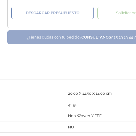
DESCARGAR PRESUPUESTO
Solicitar b
¿Tienes dudas con tu pedido?
CONSÚLTANOS
925 23 13 44 
20.00 X 14.50 X 14.00 cm
41 gr.
Non Woven Y EPE
NO