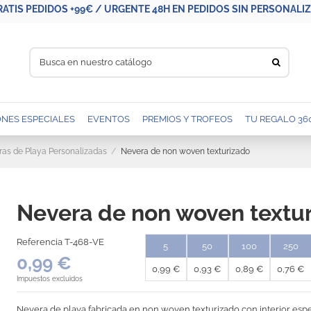
RATIS PEDIDOS +99€ / URGENTE 48H EN PEDIDOS SIN PERSONALIZA
NES ESPECIALES
EVENTOS
PREMIOS Y TROFEOS
TU REGALO 36
as de Playa Personalizadas
Nevera de non woven texturizado
Nevera de non woven textu
Referencia
T-468-VE
5
50
100
250
0,99 €
0,99 €
0,93 €
0,89 €
0,76 €
Impuestos excluidos
Nevera de playa fabricada en non woven texturizado con interior espe