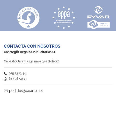
CONTACTA CON NOSOTROS
Coartegift Regalos Publicitarios SL
Calle Río Jarama 132 nave 3.01 (Toledo)
925 23 13 44
647 98 50 13
✉️
pedidos@coarte.net