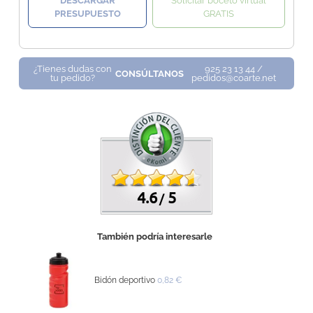
DESCARGAR
Solicitar boceto virtual
PRESUPUESTO
GRATIS
¿Tienes dudas con
925 23 13 44 /
CONSÚLTANOS
tu pedido?
pedidos@coarte.net
4.6
5
/
También podría interesarle
Bidón deportivo
0,82 €