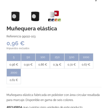
Muñequera elástica
Referencia
99022-103
0,96 €
Impuestos excluidos
5
50
100
250
500
1000
0,96 €
0,90 €
0,86 €
0,74 €
0,72 €
0,67 €
2000
0,61 €
Muñequera elástica fabricada en poliéster con área circular resaltada
para marcaje. Disponible en gama de seis colores.
RECUERDA
que cuántas más unidades de este producto