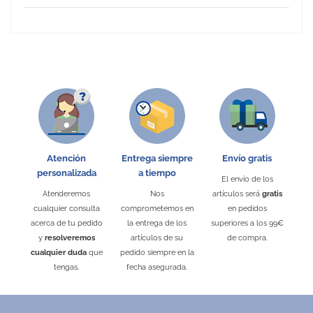
No Reviews
Atención
Entrega siempre
Envío gratis
personalizada
a tiempo
El envío de los
Atenderemos
Nos
artículos será
gratis
cualquier consulta
comprometemos en
en pedidos
acerca de tu pedido
la entrega de los
superiores a los 99€
y
resolveremos
artículos de su
de compra.
cualquier duda
que
pedido siempre en la
tengas.
fecha asegurada.