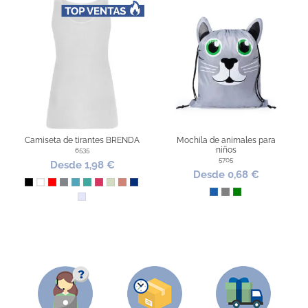
Camiseta de tirantes BRENDA
Mochila de animales para
niños
6535
5705
Desde 1,98 €
Desde 0,68 €
Negro
Blanco
Rojo
Gris Vigoré
Turquesa
Azul Dusty
Rosetón
Verde Mist
Naranja Clay
Azul Eléctrico
Azul
Gris
Verde
Lavanda