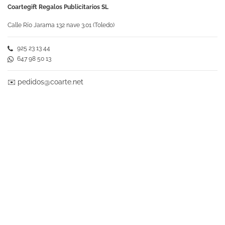
Coartegift Regalos Publicitarios SL
Calle Río Jarama 132 nave 3.01 (Toledo)
925 23 13 44
647 98 50 13
✉️
pedidos@coarte.net