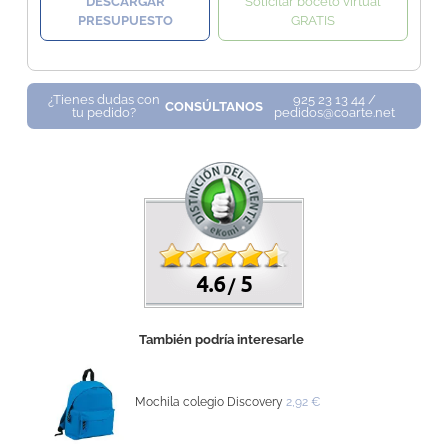
DESCARGAR
Solicitar boceto virtual
PRESUPUESTO
GRATIS
¿Tienes dudas con
925 23 13 44 /
CONSÚLTANOS
tu pedido?
pedidos@coarte.net
4.6
5
/
También podría interesarle
Mochila colegio Discovery
2,92 €