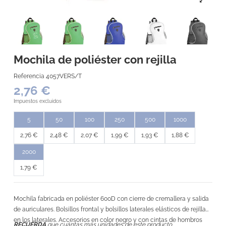
Mochila de poliéster con rejilla
Referencia
4057VERS/T
2,76 €
Impuestos excluidos
5
50
100
250
500
1000
2,76 €
2,48 €
2,07 €
1,99 €
1,93 €
1,88 €
2000
1,79 €
Mochila fabricada en poliéster 600D con cierre de cremallera y salida
de auriculares. Bolsillos frontal y bolsillos laterales elásticos de rejilla
en los laterales. Accesorios en color negro y con cintas de hombros
RECUERDA
que cuántas más unidades de este producto