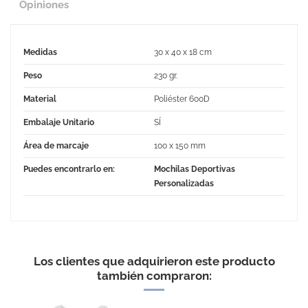
Opiniones
Medidas
30 x 40 x 18 cm
Peso
230 gr.
Material
Poliéster 600D
Embalaje Unitario
SÍ
Área de marcaje
100 x 150 mm
Puedes encontrarlo en:
Mochilas Deportivas
Personalizadas
No Reviews
Los clientes que adquirieron este producto
también compraron: