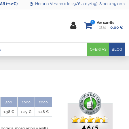
R (+12€)
Horario Verano (de 29/6 a 07/09): 8:00 a 15:00h
0
Ver carrito
Total
0,00 €
0
OFERTAS
BLOG
500
1000
2000
1,38 €
1,29 €
1,18 €
4.6
5
/
 dorada, mosquetón y anilla