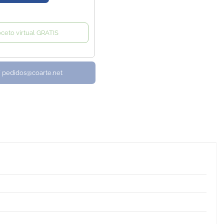
oceto virtual GRATIS
/ pedidos@coarte.net