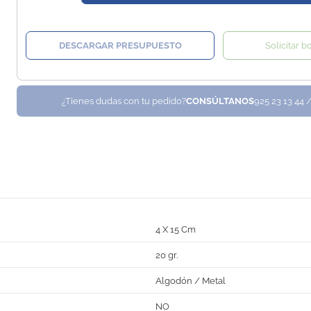
DESCARGAR PRESUPUESTO
Solicitar b
¿Tienes dudas con tu pedido?
CONSÚLTANOS
925 23 13 44 
4 X 15 Cm
20 gr.
Algodón / Metal
NO