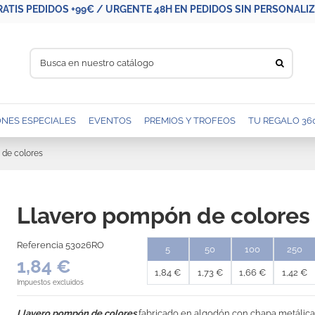
RATIS PEDIDOS +99€ / URGENTE 48H EN PEDIDOS SIN PERSONALIZA
NES ESPECIALES
EVENTOS
PREMIOS Y TROFEOS
TU REGALO 36
 de colores
Llavero pompón de colores
Referencia
53026RO
5
50
100
250
1,84 €
1,84 €
1,73 €
1,66 €
1,42 €
Impuestos excluidos
Llavero pompón de colores
fabricado en algodón con chapa metálica