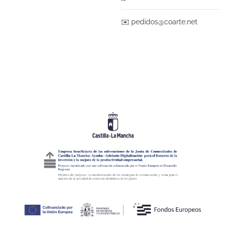
✉️
pedidos@coarte.net