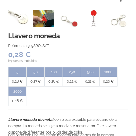
Llavero moneda
Referencia
3298ROJS/T
0,28 €
Impuestos excluidos
5
50
100
250
500
1000
0,28 €
0,27 €
0,26 €
0,22 €
0,21 €
0,20 €
2000
0,18 €
Llavero moneda de metal
con pieza extraíble para el carro de la
compra. La moneda se sujeta mediante mosquetón. Este llavero
dispone de diferentes posibilidades de color.
Equipado con una resistente moneda para carros de la compra,