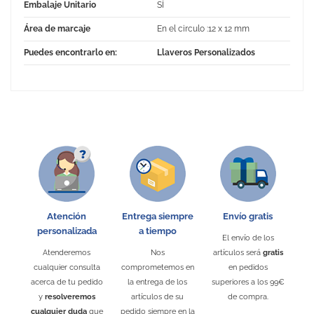
Embalaje Unitario
SÍ
Área de marcaje
En el circulo :12 x 12 mm
Puedes encontrarlo en:
Llaveros Personalizados
No Reviews
Atención
Entrega siempre
Envío gratis
personalizada
a tiempo
El envío de los
Atenderemos
Nos
artículos será
gratis
cualquier consulta
comprometemos en
en pedidos
acerca de tu pedido
la entrega de los
superiores a los 99€
y
resolveremos
artículos de su
de compra.
cualquier duda
que
pedido siempre en la