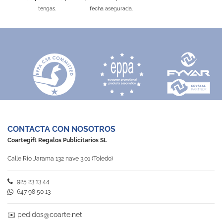
tengas.
fecha asegurada.
CONTACTA CON NOSOTROS
Coartegift Regalos Publicitarios SL
Calle Río Jarama 132 nave 3.01 (Toledo)
925 23 13 44
647 98 50 13
✉️
pedidos@coarte.net