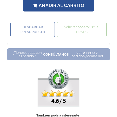
AÑADIR AL CARRITO
DESCARGAR
Solicitar boceto virtual
PRESUPUESTO
GRATIS
¿Tienes dudas con
925 23 13 44 /
CONSÚLTANOS
tu pedido?
pedidos@coarte.net
4.6
5
/
También podría interesarle