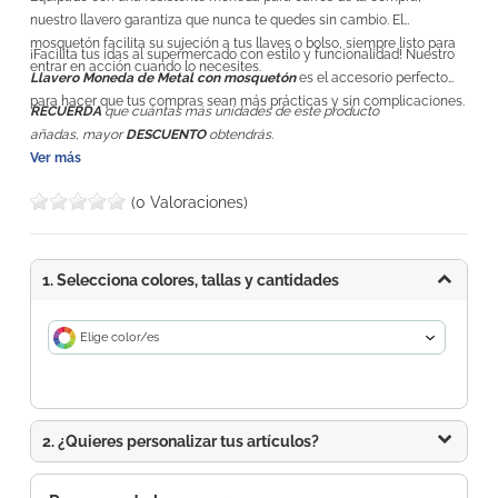
nuestro llavero garantiza que nunca te quedes sin cambio. El
mosquetón facilita su sujeción a tus llaves o bolso, siempre listo para
¡Facilita tus idas al supermercado con estilo y funcionalidad! Nuestro
entrar en acción cuando lo necesites.
Llavero Moneda de Metal con mosquetón
es el accesorio perfecto
para hacer que tus compras sean más prácticas y sin complicaciones.
RECUERDA
que cuántas más unidades de este producto
añadas, mayor
DESCUENTO
obtendrás.
Ver más
(0 Valoraciones)
1. Selecciona colores, tallas y cantidades
Elige color/es
2. ¿Quieres personalizar tus artículos?