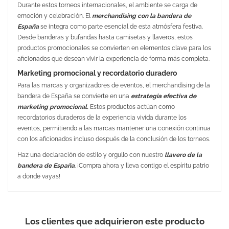
Durante estos torneos internacionales, el ambiente se carga de
emoción y celebración. El
merchandising con la bandera de
España
se integra como parte esencial de esta atmósfera festiva.
Desde banderas y bufandas hasta camisetas y llaveros, estos
productos promocionales se convierten en elementos clave para los
aficionados que desean vivir la experiencia de forma más completa.
Marketing promocional y recordatorio duradero
Para las marcas y organizadores de eventos, el merchandising de la
bandera de España se convierte en una
estrategia efectiva de
marketing promocional.
Estos productos actúan como
recordatorios duraderos de la experiencia vivida durante los
eventos, permitiendo a las marcas mantener una conexión continua
con los aficionados incluso después de la conclusión de los torneos.
Haz una declaración de estilo y orgullo con nuestro
llavero de la
bandera de España
. ¡Compra ahora y lleva contigo el espíritu patrio
a donde vayas!
Medidas
1.50 X 10.50 cm
Material
Poliéster y acero
Los clientes que adquirieron este producto
Embalaje Unitario
SÍ