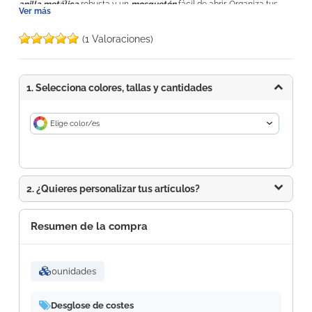
anilla metálica
robusta y un
mosquetón
fácil de abrir. Organiza tus
Ver más
llaves con estilo y disfruta de la funcionalidad sin renunciar al diseño
único que ofrece este accesorio. Lleva
tu amor por España
en tu
(1 Valoraciones)
bolsillo con nuestro llavero exclusivo. La bandera nacional ondea con
elegancia en cada movimiento. Sea que estés en casa o explorando el
mundo, este llavero es un símbolo de tu identidad y orgullo patrio.
1. Selecciona colores, tallas y cantidades
Elige color/es
2. ¿Quieres personalizar tus artículos?
Resumen de la compra
0
unidades
Desglose de costes