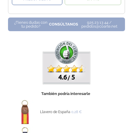
¿Tienes dudas con
925 23 13 44 /
CONSÚLTANOS
tu pedido?
pedidos@coarte.net
4.6
5
/
También podría interesarle
Llavero de España
0,28 €