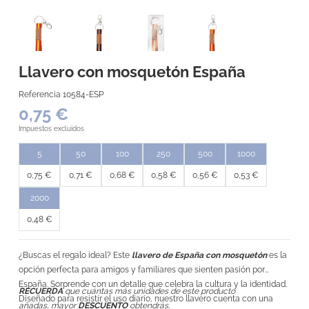
Llavero con mosquetón España
Referencia
10584-ESP
0,75 €
Impuestos excluidos
5
50
100
250
500
1000
0,75 €
0,71 €
0,68 €
0,58 €
0,56 €
0,53 €
2000
0,48 €
¿Buscas el regalo ideal? Este
llavero de España con mosquetón
es la
opción perfecta para amigos y familiares que sienten pasión por
España. Sorprende con un detalle que celebra la cultura y la identidad.
RECUERDA
que cuántas más unidades de este producto
Diseñado para resistir el uso diario, nuestro llavero cuenta con una
añadas, mayor
DESCUENTO
obtendrás.