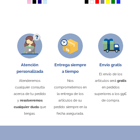
Rosa
Negro
Azul Oscuro
Azul Claro
Negro
Blanco
Rojo
Gris
Amarillo
Verde
Azul Royal
5
/
5
product experience
calculated from 1 customer reviews
Positive
100%
Atención
Entrega siempre
Envío gratis
Neutral
0%
personalizada
a tiempo
El envío de los
Negative
0%
Atenderemos
Nos
artículos será
gratis
cualquier consulta
comprometemos en
en pedidos
acerca de tu pedido
la entrega de los
superiores a los 99€
y
resolveremos
artículos de su
de compra.
cualquier duda
que
pedido siempre en la
tengas.
fecha asegurada.