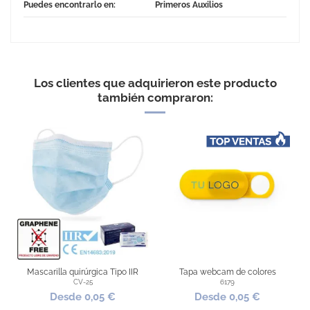
Puedes encontrarlo en:
Primeros Auxilios
Los clientes que adquirieron este producto
también compraron:
EXCELLENT
Llavero anticontacto - Color
: Plata- Cantidad : Cantidad
Product Reviews
LATEST REVIEWS
1
Mascarilla quirúrgica Tipo IIR
Tapa webcam de colores
CV-25
6179
28.01.2021
Desde 0,05 €
Desde 0,05 €
Muy util
Product Rating