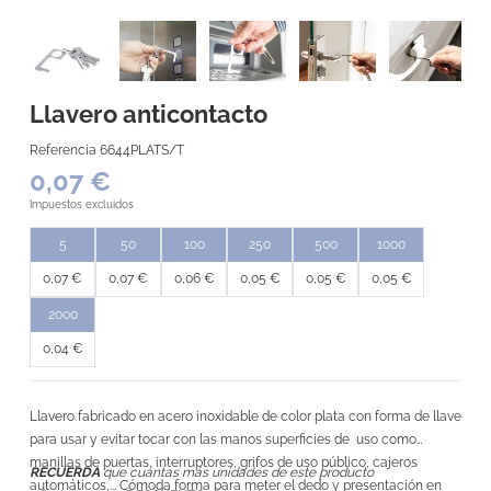
Llavero anticontacto
Referencia
6644PLATS/T
0,07 €
Impuestos excluidos
5
50
100
250
500
1000
0,07 €
0,07 €
0,06 €
0,05 €
0,05 €
0,05 €
2000
0,04 €
Llavero fabricado en acero inoxidable de color plata con forma de llave
para usar y evitar tocar con las manos superficies de uso como
manillas de puertas, interruptores, grifos de uso público, cajeros
RECUERDA
que cuántas más unidades de este producto
automáticos,... Cómoda forma para meter el dedo y presentación en