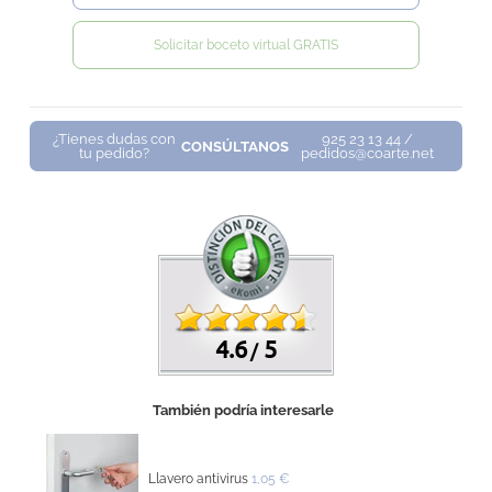
Solicitar boceto virtual GRATIS
¿Tienes dudas con
925 23 13 44 /
CONSÚLTANOS
tu pedido?
pedidos@coarte.net
4.6
5
/
También podría interesarle
Llavero antivirus
1,05 €