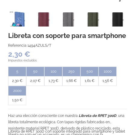
Libreta con soporte para smartphone
Referencia
1494AZULS/T
2,30 €
Impuestos excluidos
5
50
100
250
500
1000
2,30 €
2,07 €
1,73 €
1,66 €
1,61 €
1,56 €
2000
1,50 €
Haz una elección consciente con nuestra
Libreta de RPET 300D
, una
libreta totalmente ecológica. Con tapas rígidas fabricadas en
resistente material RPET 300D, derivado de plástico reciclado, esta
Libreta de RPET 300D con soporte integrado para smartphone y tablet
libreta no solo es un accesorio, es un compromiso con la