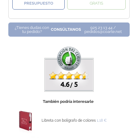
PRESUPUESTO
GRATIS
¿Tienes dudas con
925 23 13 44 /
CONSÚLTANOS
tu pedido?
pedidos@coarte.net
4.6
5
/
También podría interesarle
Libreta con bolígrafo de colores
1,18 €