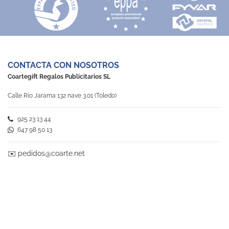
CONTACTA CON NOSOTROS
Coartegift Regalos Publicitarios SL
Calle Río Jarama 132 nave 3.01 (Toledo)
925 23 13 44
647 98 50 13
✉️
pedidos@coarte.net