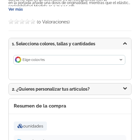
en la portada añade una dosis de originalidad, mientras que el elástico
sostenibilidad. Medida: 15 x 21 x 1.5 cm
de cierre y el soporte para bolígrafo completan la funcionalidad.
Ver más
Descubre la armonía entre funcionalidad y respeto al medio ambiente.
(0 Valoraciones)
1. Selecciona colores, tallas y cantidades
Elige color/es
2. ¿Quieres personalizar tus artículos?
Resumen de la compra
0
unidades