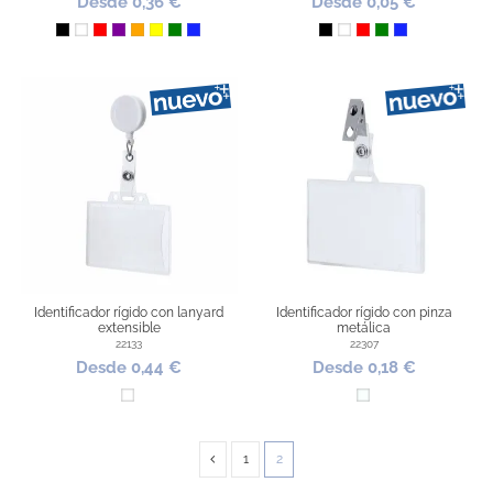
Desde 0,36 €
Desde 0,05 €
Negro
Blanco
Rojo
Morado
Naranja
Amarillo
Verde
Azul Royal
Negro
Blanco
Rojo
Verde
Azul Royal
Identificador rígido con lanyard
Identificador rígido con pinza
extensible
metálica
22133
22307
Desde 0,44 €
Desde 0,18 €
Blanco
Transparente
1
2