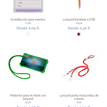
Acreditación para eventos
Lanyard Rainbow LGTBI
Z-519
20930
Desde 0,09 €
Desde 0,32 €
Transparente
Todo Color
Protector para el móvil con
Lanyard porta mascarillas de
lanyard
colores
20747
6716