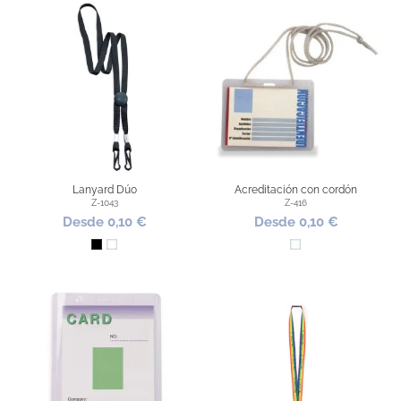
eventos
como a los propios trabajadores de las empresas para su
identificación. Puedes colgar llaves, bolígrafos, identificaciones, usb y
hasta
smartphones
. Son productos muy simples pero con múltiples
posibilidades de uso que le convierten en el artículo favorito por la mayoría
de empresas planificadoras de eventos ya que son artículos promocionales
muy económicos y en los que podemos encontrar infinidades de colores y
accesorios para personalizarlos.
Lanyard Dúo
Acreditación con cordón
Z-1043
Z-416
Desde 0,10 €
Desde 0,10 €
Negro
Blanco
Transparente