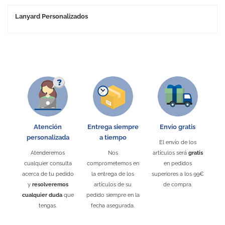
Lanyard Personalizados
Atención
Entrega siempre
Envío gratis
personalizada
a tiempo
El envío de los
Atenderemos
Nos
artículos será
gratis
cualquier consulta
comprometemos en
en pedidos
acerca de tu pedido
la entrega de los
superiores a los 99€
y
resolveremos
artículos de su
de compra.
cualquier duda
que
pedido siempre en la
tengas.
fecha asegurada.