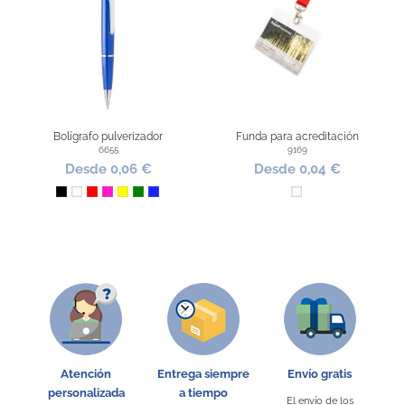
Bolígrafo pulverizador
Funda para acreditación
6655
9169
Desde 0,06 €
Desde 0,04 €
Negro
Blanco
Rojo
Fucsia
Amarillo
Verde
Azul Royal
Transparente
Atención
Entrega siempre
Envío gratis
personalizada
a tiempo
El envío de los