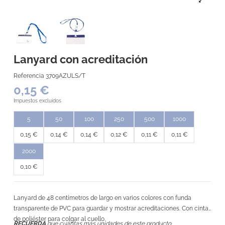
Lanyard con acreditación
Referencia
3709AZULS/T
0,15 €
Impuestos excluidos
5
50
100
250
500
1000
0,15 €
0,14 €
0,14 €
0,12 €
0,11 €
0,11 €
2000
0,10 €
Lanyard de 48 centímetros de largo en varios colores con funda
transparente de PVC para guardar y mostrar acreditaciones. Con cinta
de poliéster para colgar al cuello.
RECUERDA
que cuántas más unidades de este producto