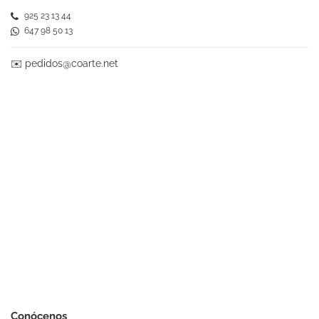
925 23 13 44
647 98 50 13
✉️
pedidos@coarte.net
Conócenos