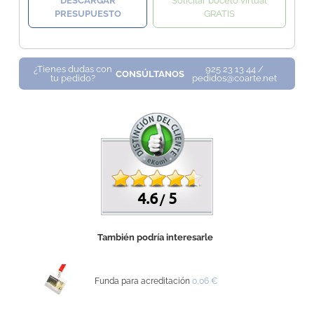
DESCARGAR
Solicitar boceto virtual
PRESUPUESTO
GRATIS
¿Tienes dudas con
925 23 13 44 /
CONSÚLTANOS
tu pedido?
pedidos@coarte.net
4.6
5
/
También podría interesarle
Funda para acreditación
0,06 €