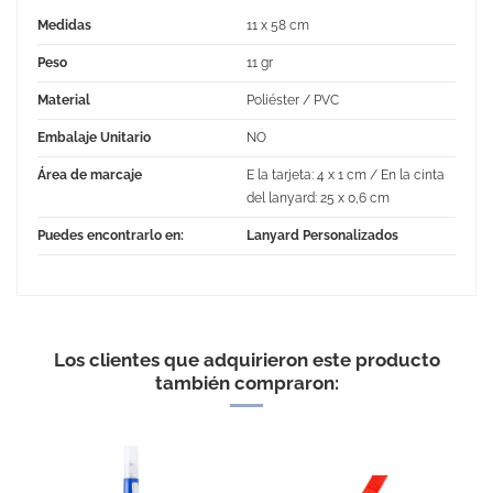
Medidas
11 x 58 cm
Peso
11 gr
Material
Poliéster / PVC
Embalaje Unitario
NO
Área de marcaje
E la tarjeta: 4 x 1 cm / En la cinta
del lanyard: 25 x 0,6 cm
Puedes encontrarlo en:
Lanyard Personalizados
No Reviews
Los clientes que adquirieron este producto
también compraron: