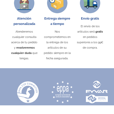
Atención
Entrega siempre
Envío gratis
personalizada
a tiempo
El envío de los
Atenderemos
Nos
artículos será
gratis
cualquier consulta
comprometemos en
en pedidos
acerca de tu pedido
la entrega de los
superiores a los 99€
y
resolveremos
artículos de su
de compra.
cualquier duda
que
pedido siempre en la
tengas.
fecha asegurada.