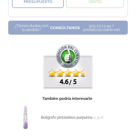
PRESUPUESTO
GRATIS
¿Tienes dudas con
925 23 13 44 /
CONSÚLTANOS
tu pedido?
pedidos@coarte.net
4.6
5
/
También podría interesarle
Bolígrafo pintalabios purpurina
0,31 €