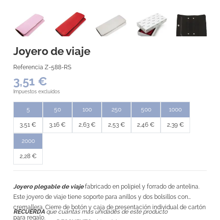
Joyero de viaje
Referencia
Z-588-RS
3,51 €
Impuestos excluidos
5
50
100
250
500
1000
3,51 €
3,16 €
2,63 €
2,53 €
2,46 €
2,39 €
2000
2,28 €
Joyero plegable de viaje
fabricado en polipiel y forrado de antelina.
Este joyero de viaje tiene soporte para anillos y dos bolsillos con
cremallera. Cierre de botón y caja de presentación individual de cartón
RECUERDA
que cuántas más unidades de este producto
para regalo.