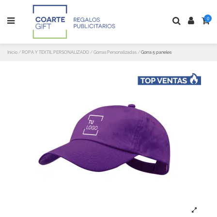
0
Inicio
ROPA Y TEXTIL PERSONALIZADO
Gorras Personalizadas
Gorra 5 paneles