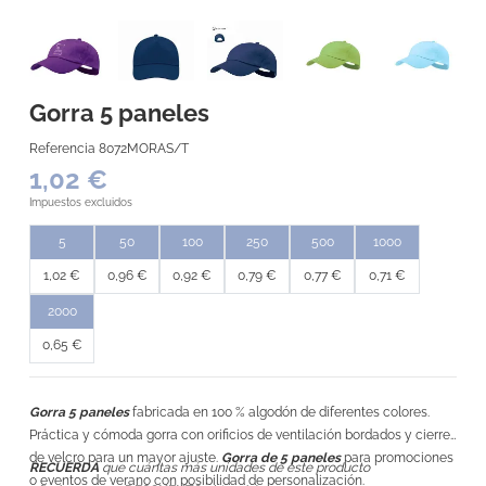
Gorra 5 paneles
Referencia
8072MORAS/T
1,02 €
Impuestos excluidos
5
50
100
250
500
1000
1,02 €
0,96 €
0,92 €
0,79 €
0,77 €
0,71 €
2000
0,65 €
Gorra 5 paneles
fabricada en 100 % algodón de diferentes colores.
Práctica y cómoda gorra con orificios de ventilación bordados y cierre
de velcro para un mayor ajuste.
Gorra de 5 paneles
para promociones
RECUERDA
que cuántas más unidades de este producto
o eventos de verano con posibilidad de personalización.