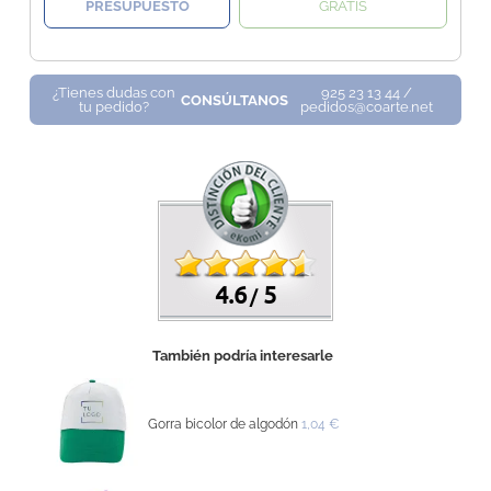
PRESUPUESTO
GRATIS
¿Tienes dudas con
925 23 13 44 /
CONSÚLTANOS
tu pedido?
pedidos@coarte.net
4.6
5
/
También podría interesarle
Gorra bicolor de algodón
1,04 €